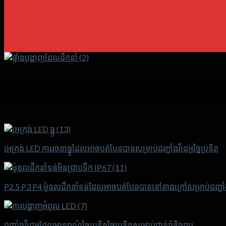
ក្នុងនាមជាក្រុមហ៊ុនផលិតអេក្រង់ LED ដែលមានបទពិសោធន៍, HTL មានបទពិសោ
តម្រូវការ និងផលិតផលនៅលើការលក់ដោយផ្អែកលើចំណូលចិត្តរបស់អ្នកសម្រាប់
អេក្រង់ LED ការរចនាធ្នូដែលអាចបត់បែនបានសម្រាប់ជញ្ជាំងវីដេអូច្នៃប្រឌិត
P2.5 P3 P4 ម៉ូឌុលដឹកនាំទន់ដែលអាចបត់បែនបាននៅខាងក្រៅសម្រាប់ជញ្ជាំ
ជញ្ជាំងវីដេអូដែលមានពណ៌ច្នៃប្រឌិតច្នៃប្រឌិតសម្រាប់ជាន់រាំនិងព្យួរ