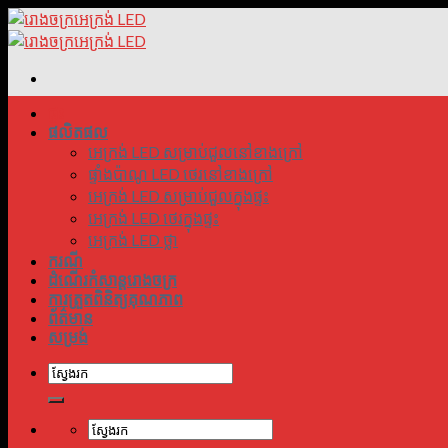
រំលង
ទៅ
មាតិកា
ផ្ទះ
ផលិតផល
អេក្រង់ LED សម្រាប់ជួលនៅខាងក្រៅ
ផ្ទាំងប៉ាណូ LED ថេរនៅខាងក្រៅ
អេក្រង់ LED សម្រាប់ជួលក្នុងផ្ទះ
អេក្រង់ LED ថេរក្នុងផ្ទះ
អេក្រង់ LED ថ្លា
ករណី
ដំណើរកំសាន្តរោងចក្រ
ការត្រួតពិនិត្យគុណភាព
ព័ត៌មាន
សម្រង់
ស្វែងរក:
ស្វែងរក: