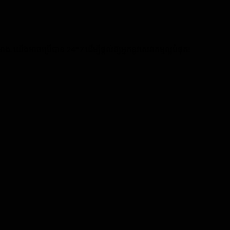
. យើងអាចប្រើបាន 24*7 ដើម្បីផ្តល់ឱ្យអ្នកនូវសេវាកម្មល្អបំផុត!