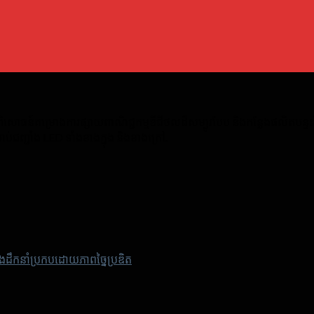
ធន៍គម្រោងការផ្សាយពាណិជ្ជកម្មឌីជីថលដ៏សម្បូរបែប និងកន្លែងផលិតបន្ទះវី
ជញ្ជាំង LED ទាំងខាងក្នុង និងខាងក្រៅ.
ងដឹកនាំប្រកបដោយភាពច្នៃប្រឌិត