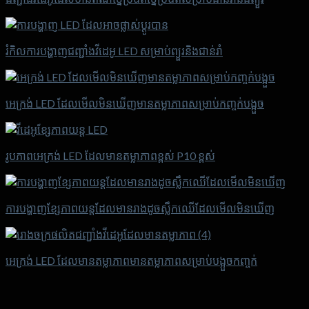
រំកិលការបង្ហាញជញ្ជាំងវីដេអូ LED សម្រាប់ព្យួរនិងជាន់រាំ
អេក្រង់ LED ដែលមើលមិនឃើញមានតម្លាភាពសម្រាប់កញ្ចក់បង្អួច
រូបភាពអេក្រង់ LED ដែលមានតម្លាភាពខ្ពស់ P10 ខ្ពស់
ការបង្ហាញខ្សែភាពយន្តដែលមានរាងដូចស្លឹកឈើដែលមើលមិនឃើញ
អេក្រង់ LED ដែលមានតម្លាភាពមានតម្លាភាពសម្រាប់បង្អួចកញ្ចក់