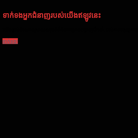
ទាក់ទងអ្នកជំនាញរបស់យើងឥឡូវនេះ
យើងផ្តល់ដំណោះស្រាយសរុបពីគំនិតគម្រោងបង្ហាញដឹកនាំ, ដល់ការអនុវត្តគម្រោង
ទាក់ទង!