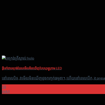
អ្វី​ទៅ​ជា​អេក្រង់​ដែល​មើល​មិន​ឃើញ​បែប​ហូ​ឡូ​ក្រាម LED
នៅពេលបិទ, វាមើលមិនឃើញដូចកញ្ចក់ធម្មតា។, ហើយនៅពេលបើក,
it pres
18
មេសា