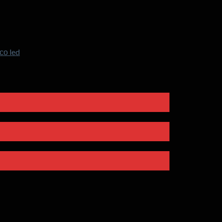
со led
аќајот
вни
скиот