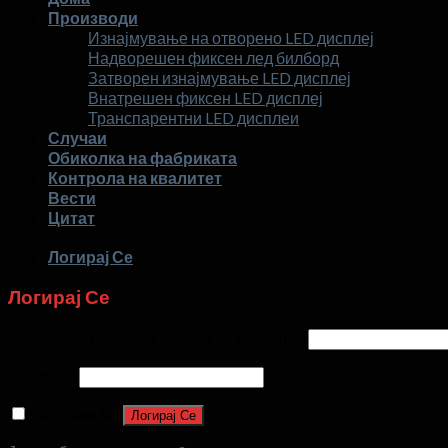
Производи
Изнајмување на отворено LED дисплеј
Надворешен фиксен лед билборд
Затворен изнајмување LED дисплеј
Внатрешен фиксен LED дисплеј
Транспарентни LED дисплеи
Случаи
Обиколка на фабриката
Контрола на квалитет
Вести
Цитат
Логирај Се
Логирај Се
Корисничко име или адреса на е-пошта
*
Лозинка
*
Запомни ме
Логирај Се