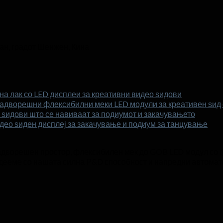
ан, градот Шенжен, Кина
на лак со LED дисплеи за креативни видео ѕидови
надворешни флексибилни меки LED модули за креативен ѕид 
ѕидови што се навиваат за подиумот и закачувањето
идео ѕиден дисплеј за закачување и подиум за танцување
надворешен простор, флексибилен мек до GOB LED модул со 
гордееме со нашата силна Р&D способност и напредни автома