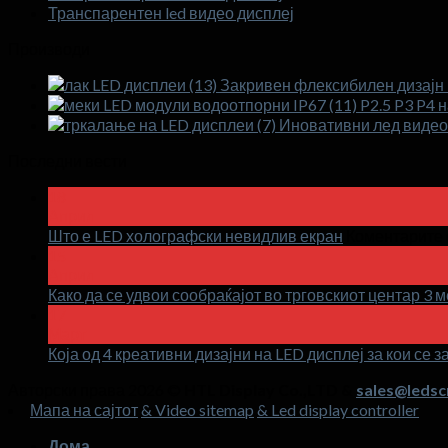
Транспарентен led видео дисплеј
Производи
Закривен флексибилен дизајн 
P2.5 P3 P4 
Иновативни лед видео 
Последни вести
18
Април
Што е LED холографски невидлив екран
Коментарите 
15
Април
Како да се удвои сообраќајот во трговскиот центар 3 
17
Март
Која од 4 креативни дизајни на LED дисплеј за кои се
Авторски права 2026 ©
HTL Display Co.,LTD &
sales@ledsc
Мапа на сајтот
& Video sitemap
& Led display controller
Дома