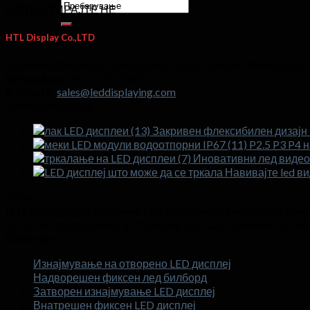
Пребарај
КОНТАКТИРАЈТЕ НЕ
за:
HTL Display Co.,LTD
Адреса:
SKW Индустриска зона, Градот Шијан, Областа Бао
WhatsApp:
+86 13714518751
Е-пошта:
sales@leddisplaying.com
Топли производи
Закривен флексибилен дизајн 
P2.5 P3 P4 
Иновативни лед видео 
Навивајте led в
За нас
HTL Display нуди различни LED дисплеи од внатрешен до 
се строго тестирани со a 72 часови тест за стареење. Се 
Категории
Изнајмување на отворено LED дисплеј
Надворешен фиксен лед билборд
Затворен изнајмување LED дисплеј
Внатрешен фиксен LED дисплеј