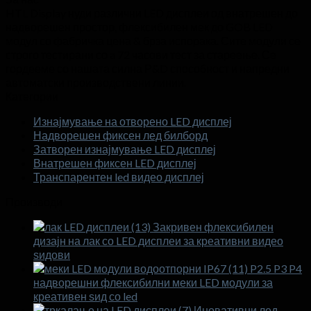
HTL Display нуди различни LED дисплеи од внатрешен до
надворешен простор, флексибилен мек до GOB LED
модул со фабричка цена & брза испорака. Сите модули се
строго тестирани со a 72 часови тест за стареење. Се
гордееме со нашата силна Р&D способност и напредни
автоматски производствени линии.
Категории
Изнајмување на отворено LED дисплеј
Надворешен фиксен лед билборд
Затворен изнајмување LED дисплеј
Внатрешен фиксен LED дисплеј
Транспарентен led видео дисплеј
Производи
Закривен флексибилен
дизајн на лак со LED дисплеи за креативни видео
ѕидови
P2.5 P3 P4
надворешни флексибилни меки LED модули за
креативен ѕид со led
Иновативни лед