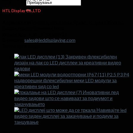
Пребарај
за:
HTL Display Co.,LTD
Адреса:
SKW Индустриска зона, Градот Шијан, Областа
Баоан, градот Шенжен, Кина
WhatsApp:
+86 13714518751
Е-пошта:
sales@leddisplaying.com
Топли производи
Закривен флексибилен
дизајн на лак со LED дисплеи за креативни видео
ѕидови
P2.5 P3 P4
надворешни флексибилни меки LED модули за
креативен ѕид со led
Иновативни лед
видео ѕидови што се навиваат за подиумот и
закачувањето
Навивајте led
видео ѕиден дисплеј за закачување и подиум за
танцување
За нас