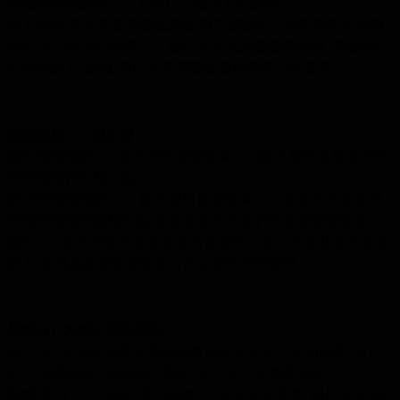
動或場所轉變為引人入勝且充滿活力的環境.
綜上所述, 對於希望為觀眾創造難忘體驗的活動策劃者和組織
者來說，靈活的租賃 LED 顯示屏可以改變遊戲規則. 憑藉他們
的彎曲能力, 曲線, 將任何空間變成發揮創造力的畫布.
靈活租賃LED顯示屏
柔性視頻租賃LED顯示屏與普通租賃LED顯示屏的主要區別在
於其物理特性和功能.
靈活的視頻租賃 LED 顯示屏和普通租賃 LED 面板均可提供高
質量的視覺效果和性能, 主要區別在於他們的身體特徵和能力.
柔性LED顯示屏在形狀和配置方面提供了更大的多功能性和創
造力, 使其成為需要創新設計的活動的理想選擇.
柔性LED大顯示屏的優點:
柔性LED大顯示屏相比傳統剛性顯示屏具有一系列優勢, 使它
們在各種應用中越來越受歡迎. 以下是一些關鍵優勢.
整體, 柔性大LED顯示屏的優勢——包括多功能性, 創作自由, 高