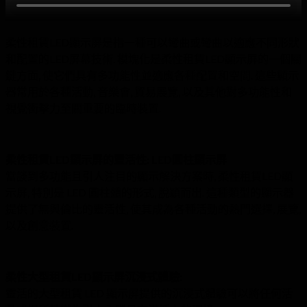
柔性租賃LED顯示屏是指一種可以彎曲或彎曲以適應不同形狀
和配置的LED屏幕技術. 模塊化是柔性租賃LED顯示屏的一個關
鍵方面, 使它們具有多功能性並適應各種配置和空間. 這些顯示
器常用於各種活動, 音樂會, 貿易展覽, 以及其他對多功能性和
視覺衝擊力至關重要的臨時裝置.
柔性租賃LED顯示屏的靈活性: LED圓柱顯示屏
當談到多功能且引人注目的顯示解決方案時, 柔性租賃LED顯
示屏, 特別是 LED 圓柱體的形式, 脫穎而出. 這種類型的顯示器
提供了無與倫比的靈活性, 使其成為各種活動的熱門選擇, 展覽,
以及創意裝置.
柔性大型租賃LED顯示屏沉浸式體驗:
靈活的大型租賃 LED 顯示屏提供的沉浸式體驗可以將任何活