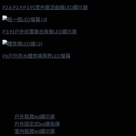
P2.6 P2.9 P3.91室內靈活曲線LED顯示器
P3.91戶外前置舞台背景LED顯示屏
P6戶外防水體育場周界LED螢幕
關於我們
HTL Display提供從室內到室外的各種LED顯示屏, 柔性軟
GOB LED 模塊，出廠價 & 交貨快. 所有模塊都經過嚴格測試
72 小時老化試驗. 我們為我們強大的 R 感到自豪&研發能力和
先進的自動化生產線.
類別
戶外租賃led顯示屏
戶外固定式led廣告牌
室內租賃led顯示屏