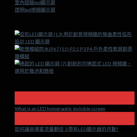
室內固裝led顯示屏
透明led視頻顯示屏
產品
用於創意視頻牆的彎曲柔性弧形
設計 LED 顯示屏
P2.5 P3 P4 戶外柔性軟屏創意
牆模組
創新的可捲起式 LED 視頻牆，
適用於舞池和懸掛
最新消息
18
4月
在
What is an LED holographic invisible screen
評論關閉
What
15
is
4月
an
如何讓商場客流量翻倍 3 帶有LED顯示器的月數?
評論關
LED
在
閉