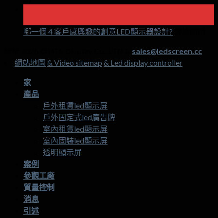
holog
17
如
invisi
三月
scree
何
在
哪一個 4 客戶感興趣的創意LED顯示器設計?
評論關閉
讓
哪
商
版權 2026 ©
HTL Display Co.,LTD &
sales@ledscreen.cc
一
場
網站地圖
& Video sitemap
& Led display controller
個
客
4
流
家
客
量
產品
戶
翻
戶外租賃led顯示屏
感
倍
戶外固定式led廣告牌
興
3
室內租賃led顯示屏
趣
帶
室內固裝led顯示屏
的
有
透明顯示屏
創
LED
案例
顯
意
參觀工廠
LE
示
質量控制
顯
器
消息
示
的
引述
器
月