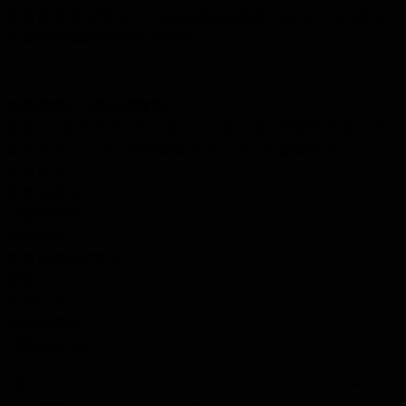
圖像質量, 和耐用性——使其成為各種應用的有吸引力的選擇,
從廣告和娛樂到建築和體驗設計.
曲面柔性LED顯示屏應用:
柔性LED顯示屏因其多功能性而在各行業有著廣泛的應用, 創
新設計, 和引人注目的視覺效果. 以下是一些關鍵應用:
舞台背景
零售和廣告
活動和展覽
建築照明
體育場館和體育館
運輸
汽車行業
娛樂和廣播
博物館和畫廊.
P1,953
P2.604
型號.