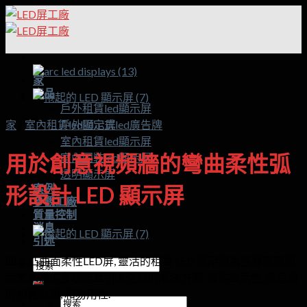
跳
到
內
容
家
產品
戶外租賃led顯示屏
家
/
室內租賃led顯示屏
戶外固定式led廣告牌
室內租賃led顯示屏
用於創意視頻牆的彎曲柔性弧
室內固裝led顯示屏
透明顯示屏
案例
形設計 LED 顯示屏
參觀工廠
質量控制
消息
引述
凹 & 凸曲面柔性LED屏, 靈活的租賃 LED 顯示屏為各種臨時顯
搜
示需求提供多功能且引人注目的解決方案, 提供靈活性, 高品質
索:
的視覺效果, 和易用性.
搜