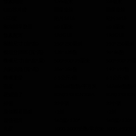
像素間距
1.95毫米
2.6毫米
LED芯片燈
國星金線
國星金線
LED型
貼片1415
貼片1415
模塊間平整度
≤0.1毫米
≤0.1毫米
1R1G1B
1R1G1B
像素配置
模組尺寸 (寬*高)
250*250毫米
250*250毫米
模塊分辨率 (寬*高)
128*128點
96*96點
機櫃尺寸(寬*高*深)
500*500*75毫米
500*500*75
內閣決議 (寬*高)
256*256點
192*192點
機櫃重量
6.5公斤/個
6.5公斤/個
密度
262144點數/平方米
147456點數
ICN2153 ICN2065
ICN2153 ICN
我知道了
掃描
32小號
32小號
最佳觀看距離
>1米
>2米
最佳視角
160度/ 120°
160度/ 120°
亮度
1000-2000光盤/平方米
1000-4500