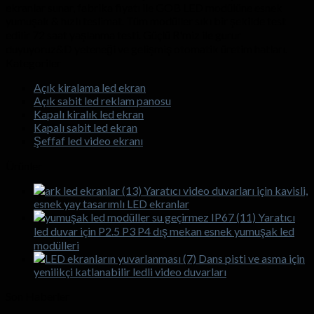
ekranlar sunar, fabrika fiyatı ile GOB LED modülüne esnek
yumuşak & hızlı teslimat. Tüm modüller sıkı bir şekilde test
edilir 72 saat yaşlanma testi. Güçlü R'miz ile gurur
duyuyoruz&D yeteneği ve gelişmiş otomatik üretim hatları.
Kategoriler
Açık kiralama led ekran
Açık sabit led reklam panosu
Kapalı kiralık led ekran
Kapalı sabit led ekran
Şeffaf led video ekranı
Ürünler
Yaratıcı video duvarları için kavisli,
esnek yay tasarımlı LED ekranlar
Yaratıcı
led duvar için P2.5 P3 P4 dış mekan esnek yumuşak led
modülleri
Dans pisti ve asma için
yenilikçi katlanabilir ledli video duvarları
Son Haberler