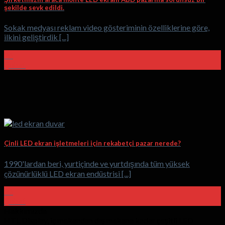
şekilde sevk edildi.
Sokak medyası reklam video gösteriminin özelliklerine göre,
ilkini geliştirdik [...]
26
Şubat
Çinli LED ekran işletmeleri için rekabetçi pazar nerede?
1990'lardan beri, yurtiçinde ve yurtdışında tüm yüksek
çözünürlüklü LED ekran endüstrisi [...]
26
Şubat
Hakkımızda
HTL Display, iç mekandan dış mekana kadar çeşitli LED