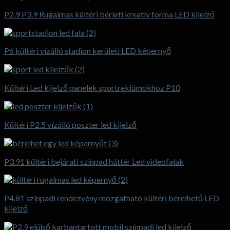
P2.9 P3.9 Rugalmas kültéri bérleti kreatív forma LED kijelző
P6 kültéri vízálló stadion kerületi LED képernyő
Kültéri Led kijelző panelek sportreklámokhoz P10
Kültéri P2.5 vízálló poszter led kijelző
P3.91 kültéri bejárati színpad háttér Led videofalak
P4.81 színpadi rendezvény mozgatható kültéri bérelhető LED
kijelző