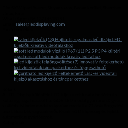
Cím:
SKW Ipari övezet, Shiyan város, Baoan kerület, Shenzhen
város, Kína
WhatsApp:
+86 13714518751
Email:
sales@leddisplaying.com
Forró termékek
Hajlított, rugalmas ívű dizájn LED-
kijelzők kreatív videofalakhoz
P2.5 P3 P4 kültéri
rugalmas soft led modulok kreatív led falhoz
Innovatív, feltekerhető
led-videófalak táncparketthez és függeszthető
Feltekerhető LED-es videofali
kijelző akasztáshoz és táncparketthez
Rólunk
A HTL Display különféle LED-kijelzőket kínál a beltéritől a
kültériig, rugalmas soft to GOB LED modul gyári áron & gyors
szállítás. Minden modul szigorúan tesztelt a 72 órás öregedési
teszt. Büszkék vagyunk erős R-ünkre&D képesség és fejlett
automatikus gyártósorok.
Kategóriák