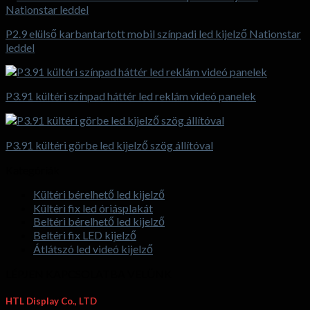
P2.9 elülső karbantartott mobil színpadi led kijelző Nationstar
leddel
P3.91 kültéri színpad háttér led reklám videó panelek
P3.91 kültéri görbe led kijelző szög állítóval
Kategóriák
Kültéri bérelhető led kijelző
Kültéri fix led óriásplakát
Beltéri bérelhető led kijelző
Beltéri fix LED kijelző
Átlátszó led videó kijelző
LÉPJEN KAPCSOLATBA VELÜNK
HTL Display Co., LTD