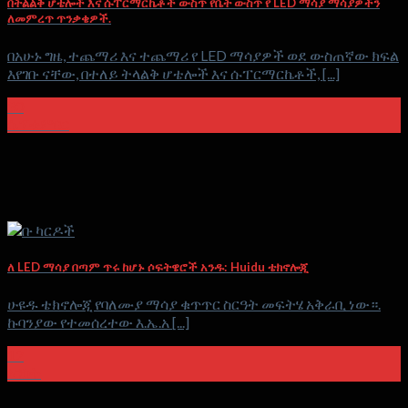
በትልልቅ ሆቴሎች እና ሱፐርማርኬቶች ውስጥ የቤት ውስጥ የ LED ማሳያ ማሳያዎችን
ለመምረጥ ጥንቃቄዎች.
በአሁኑ ግዜ, ተጨማሪ እና ተጨማሪ የ LED ማሳያዎች ወደ ውስጠኛው ክፍል
እየገቡ ናቸው, በተለይ ትላልቅ ሆቴሎች እና ሱፐርማርኬቶች, [...]
30
ሴፕቴምበር
ለ LED ማሳያ በጣም ጥሩ ከሆኑ ሶፍትዌሮች አንዱ: Huidu ቴክኖሎጂ
ሁዩዱ ቴክኖሎጂ የባለሙያ ማሳያ ቁጥጥር ስርዓት መፍትሄ አቅራቢ ነው።.
ኩባንያው የተመሰረተው እ.ኤ.አ [...]
12
ኦገስት