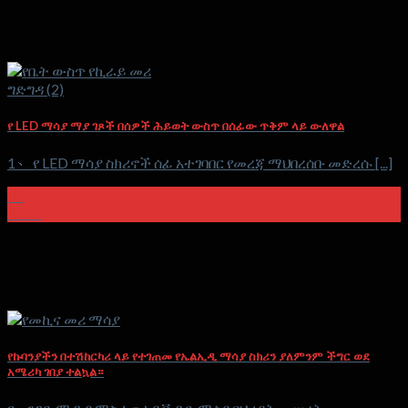
የ LED ማሳያ ማያ ገጾች በሰዎች ሕይወት ውስጥ በሰፊው ጥቅም ላይ ውለዋል
1、 የ LED ማሳያ ስክሪኖች ሰፊ አተገባበር የመረጃ ማህበረሰቡ መድረሱ [...]
01
ግንቦት
የኩባንያችን በተሽከርካሪ ላይ የተገጠመ የኤልኢዲ ማሳያ ስክሪን ያለምንም ችግር ወደ
አሜሪካ ገበያ ተልኳል።