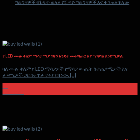
ግድግዳዎች የቪዲዮ ወለል የቪዲዮ ግድግዳዎች እና ተንጠልጥለው
የ LED ሙሉ ቀለም ማሳያ ማያ ገጽን እንዴት መቆጣጠር እና ማሻሻል እንደሚቻል.
ባለ ሙሉ ቀለም የ LED ማሳያዎች የማሳያ ውጤት ከተጠቃሚዎች እና
ታዳሚዎች ጋር በቀጥታ የተያያዘ ነው. [...]
30
ሴፕቴምበር