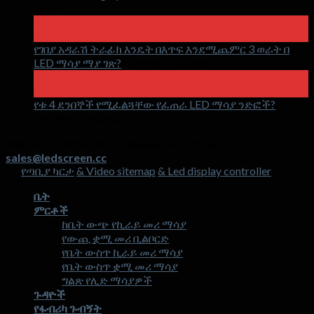
ላይ
ጠፍቷል
አንድ
15
APR
LED
የገበያ አዳራሽ ትራፊክ እንዴት በእጥፍ እንደሚጨምር 3 ወራት በ
holographic
የማይታይ
ላይ
LED ማሳያ ማያ ገጽ?
አስተያየቶች ጠፍቷል
ማያ
የገበያ
17
ማር
ምንድን
አዳራሽ
የቱ 4 ደንበኞች የሚፈልጓቸው የፈጠራ LED ማሳያ ንድፎች?
ነው
ትራፊክ
ላይ
አስተያየቶች ጠፍቷል
እንዴት
የቱ
በእጥፍ
የቅጂ መብት 2026 ©
HTL Display Co.,LTD &
4
እንደሚጨምር
sales@ledscreen.cc
ደንበኞች
3
የጣቢያ ካርታ
& Video sitemap
& Led display controller
የሚፈልጓቸው
ወራት
የፈጠራ
በ
ቤት
LED
LED
ምርቶች
ማሳያ
ማሳያ
ከቤት ውጭ የኪራይ መሪ ማሳያ
ንድፎች?
ማያ
የውጪ ቋሚ መሪ ቢልቦርድ
ገጽ?
የቤት ውስጥ ኪራይ መሪ ማሳያ
የቤት ውስጥ ቋሚ መሪ ማሳያ
ግልጽ የሊድ ማሳያዎች
ጉዳዮች
የፋብሪካ ጉብኝት