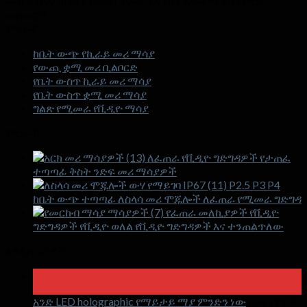
ሙከራ. በእኛ ጠንካራ አር&D ችሎታ እና የላቀ አውቶማቲክ የምርት
መስመሮች.
ምድቦች
ከቤት ውጭ የኪራይ መሪ ማሳያ
የውጪ ቋሚ መሪ ቢልቦርድ
የቤት ውስጥ ኪራይ መሪ ማሳያ
የቤት ውስጥ ቋሚ መሪ ማሳያ
ግልጽ የሚመራ የቪዲዮ ማሳያ
ምርቶች
ለፈጠራ የቪዲዮ ግድግዳዎች የታጠፈ
ተጣጣፊ ቅስት ንድፍ መሪ ማሳያዎች
P2.5 P3 P4
ከቤት ውጭ ተጣጣፊ ለስላሳ መሪ ሞጁሎች ለፈጠራ የሚመራ ግድግዳ
የፈጠራ መለኪያዎች የቪዲዮ
ግድግዳዎች የቪዲዮ ወለል የቪዲዮ ግድግዳዎች እና ተንጠልጥለው
አዳዲስ ዜናዎች
18
APR
አንድ LED holographic የማይታይ ማያ ምንድን ነው
አስተያየቶች