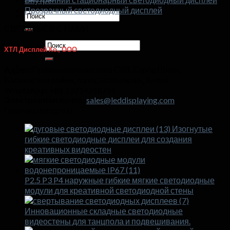
Прозрачный светодиодный дисплей
Искать:
СВЯЗАТЬСЯ С НАМИ
Искать:
ХТЛ Дисплей Ко., ООО
Адрес:
Промышленная зона СКВ, Город Шиян,
Баоаньский район, город Шэньчжэнь, Китай
WhatsApp:
+86 13714518751
Электронная почта:
sales@leddisplaying.com
Горячие продукты
Изогнутые
гибкие светодиодные дисплеи для создания
креативных видеостен
P2.5 P3 P4 наружные гибкие мягкие светодиодные
модули для креативной светодиодной стены
Инновационные складные светодиодные
видеостены для танцпола и подвешивания.