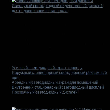
Свернутый светодиодный видеостенный дисплей
для подвешивания и танцпола
О нас
HTL Display предлагает различные светодиодные
дисплеи для внутреннего и наружного применения.,
гибкий светодиодный модуль soft to GOB с заводской
ценой & быстрая доставка. Все модули проходят строгое
тестирование с 72 тест на старение часов. Мы гордимся
нашим сильным R&Возможность D и передовые
автоматические производственные линии.
Категории
Уличный светодиодный экран в аренду
Наружный стационарный светодиодный рекламный
щит
Арендный светодиодный экран для помещений
Внутренний стационарный светодиодный дисплей
Прозрачный светодиодный дисплей
Продукты
Изогнутые