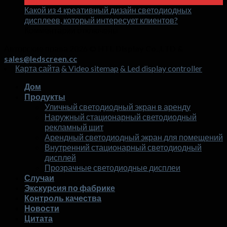
Какой из 4 креативный дизайн светодиодных
посещаемость
дисплеев, который интересует клиентов?
торговых
на
Комментарии отключены
центров
Какой
3
Авторские права 2026 ©
HTL Display Co.,LTD &
месяцев
из
sales@ledscreen.cc
со
4
Карта сайта
& Video sitemap
& Led display controller
креативный
светодиодным
дизайн
экраном?
Дом
светодиодных
Продукты
дисплеев,
Уличный светодиодный экран в аренду
который
Наружный стационарный светодиодный
интересует
рекламный щит
клиентов?
Арендный светодиодный экран для помещений
Внутренний стационарный светодиодный
дисплей
Прозрачные светодиодные дисплеи
Случаи
Экскурсия по фабрике
Контроль качества
Новости
Цитата