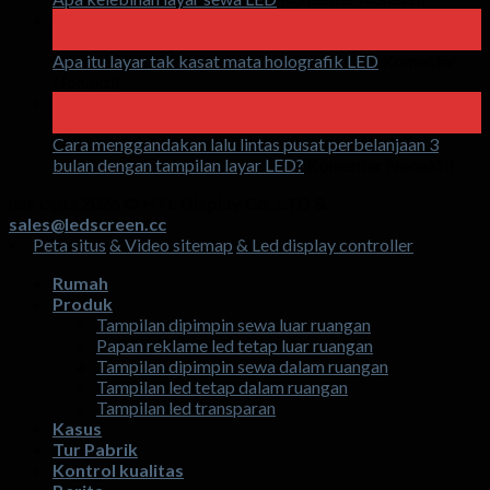
Apa
18
kelebih
Apr
layar
Apa itu layar tak kasat mata holografik LED
Komentar
pada
sewa
Nonaktif
Apa
LED
15
itu
Apr
layar
Cara menggandakan lalu lintas pusat perbelanjaan 3
tak
pad
bulan dengan tampilan layar LED?
Komentar Nonaktif
kasat
Cara
hak cipta 2026 ©
HTL Display Co.,LTD &
mata
men
sales@ledscreen.cc
holografik
lalu
Peta situs
& Video sitemap
& Led display controller
LED
linta
pusa
Rumah
perb
Produk
3
Tampilan dipimpin sewa luar ruangan
bula
Papan reklame led tetap luar ruangan
den
Tampilan dipimpin sewa dalam ruangan
tamp
Tampilan led tetap dalam ruangan
laya
Tampilan led transparan
LED
Kasus
Tur Pabrik
Kontrol kualitas