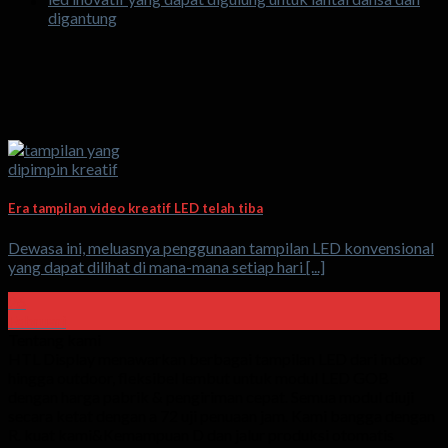
digantung
Era tampilan video kreatif LED telah tiba
Dewasa ini, meluasnya penggunaan tampilan LED konvensional
yang dapat dilihat di mana-mana setiap hari [...]
26
Februari
Tentang kami
HTL Display menawarkan berbagai tampilan LED dari indoor
hingga outdoor, fleksibel lembut untuk modul LED GOB
dengan harga pabrik & pengiriman cepat. Semua modul diuji
secara ketat dengan a 72 uji penuaan jam. Kami bangga dengan
R. kuat kami&Kemampuan D dan jalur produksi otomatis