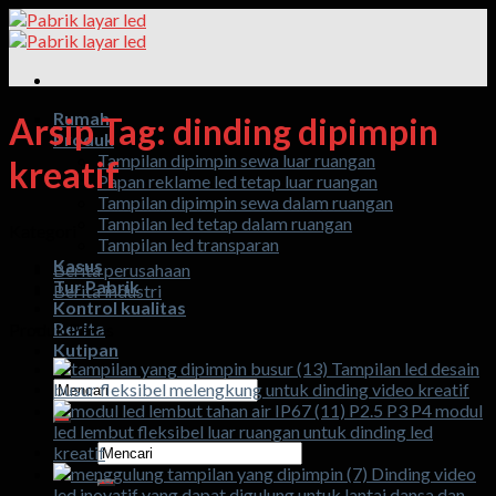
Lewati
ke
konten
Rumah
Arsip Tag:
dinding dipimpin
Produk
Tampilan dipimpin sewa luar ruangan
kreatif
Papan reklame led tetap luar ruangan
Tampilan dipimpin sewa dalam ruangan
Tampilan led tetap dalam ruangan
Kategori
Tampilan led transparan
Kasus
Berita perusahaan
Tur Pabrik
Berita industri
Kontrol kualitas
Berita
Produk Panas
Kutipan
Tampilan led desain
Pencarian
busur fleksibel melengkung untuk dinding video kreatif
untuk:
P2.5 P3 P4 modul
led lembut fleksibel luar ruangan untuk dinding led
Pencarian
kreatif
untuk:
Dinding video
led inovatif yang dapat digulung untuk lantai dansa dan