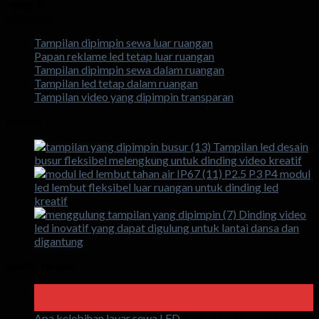
canggih.
Kategori
Tampilan dipimpin sewa luar ruangan
Papan reklame led tetap luar ruangan
Tampilan dipimpin sewa dalam ruangan
Tampilan led tetap dalam ruangan
Tampilan video yang dipimpin transparan
Produk
Tampilan led desain
busur fleksibel melengkung untuk dinding video kreatif
P2.5 P3 P4 modul
led lembut fleksibel luar ruangan untuk dinding led
kreatif
Dinding video
led inovatif yang dapat digulung untuk lantai dansa dan
digantung
Berita Terbaru
28
Mungkin
pada
Apa kelebihan layar sewa LED
Komentar Nonaktif