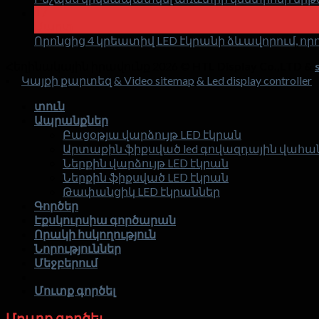
17
Մարտ
Որոնցից 4 կրեատիվ LED էկրանի ձևավորում, 
Հեղինակային իրավունք 2026 ©
HTL Display Co.,LTD &
Կայքի քարտեզ
& Video sitemap
& Led display controller
տուն
Ապրանքներ
Բացօթյա վարձույթ LED էկրան
Արտաքին ֆիքսված led գովազդային վահ
Ներքին վարձույթ LED էկրան
Ներքին ֆիքսված LED էկրան
Թափանցիկ LED էկրաններ
Գործեր
Էքսկուրսիա գործարան
Որակի հսկողություն
Նորություններ
Մեջբերում
Մուտք գործել
Մուտք գործել