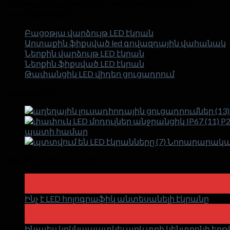
առաջադեմ ավտոմատ արտադրական գծեր.
Կատեգորիաներ
Բացօթյա վարձույթ LED էկրան
Արտաքին ֆիքսված led գովազդային վահանակ
Ներքին վարձույթ LED էկրան
Ներքին ֆիքսված LED էկրան
Թափանցիկ LED վիդեո ցուցադրում
Ապրանքներ
P
պատի համար
Նորարարական
Վերջին նորություններ
18
Ապրիլ
Ինչ է LED հոլոգրաֆիկ անտեսանելի էկրանը
Մեկ
15
Ապրիլ
Ինչպես կրկնապատկել առևտրի կենտրոնի երթևե