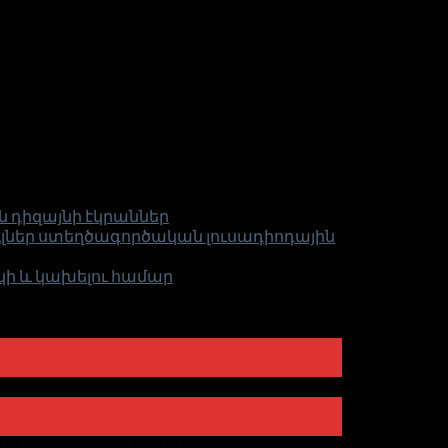
 դիզայնի էկրաններ
դուլներ ստեղծագործական լուսադիոդային
ի և կախելու համար
վրա
ւններն անջատված են