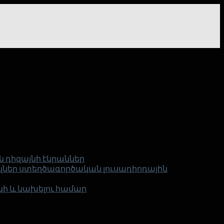
 դիզայնի էկրաններ
դուլներ ստեղծագործական լուսադիոդային
ի և կախելու համար