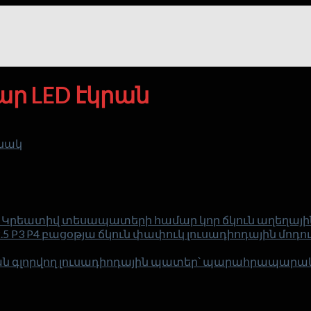
ար LED էկրան
անակ
Կրեատիվ տեսապատերի համար կոր ճկուն աղեղային
2.5 P3 P4 բացօթյա ճկուն փափուկ լուսադիոդային մո
 գլորվող լուսադիոդային պատեր՝ պարահրապարակ