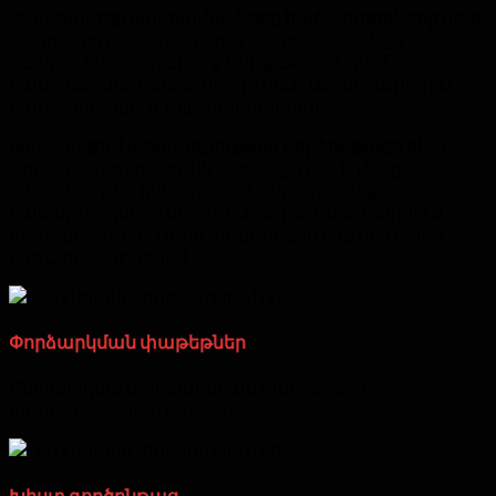
Հաստատեք մանրամասները հաճախորդների հետ
Պատվերը հաստատելուց հետո, ապրանքի
մանրամասները պետք է մի քանի անգամ
հաստատվեն հաճախորդի հետ, ներառյալ լոգոն,
կառուցվածքը, և այլ մանրամասներ.
Թարմացում արտադրության գործընթացի հետ
Երբ արտադրությունն ընթացքի մեջ է, մենք
տեսանյութեր կնկարահանենք, որպեսզի
հաճախորդները ստուգեն, թե ինչ է կատարվում
պատվերի հետ. Մենք թափանցիկ ենք մեր բոլոր
ընթացակարգերով.
Փորձարկման փաթեթներ
Ընդլայնված փորձարկման փաթեթներ
արտադրության համար
Խիստ գործընթաց