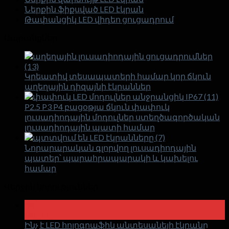
Ներքին ֆիքսված LED էկրան
Թափանցիկ LED վիդեո ցուցադրում
Ապրանքներ
Կրեատիվ տեսապատերի համար կոր ճկուն
աղեղային դիզայնի էկրաններ
P2.5 P3 P4 բացօթյա ճկուն փափուկ
լուսադիոդային մոդուլներ ստեղծագործական
լուսադիոդային պատի համար
Նորարարական գլորվող լուսադիոդային
պատեր՝ պարահրապարակի և կախելու
համար
Վերջին նորություններ
18
Ապրիլ
Ինչ է LED հոլոգրաֆիկ անտեսանելի էկրանը