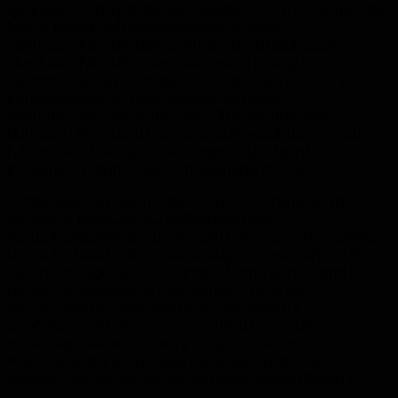
վայրկյան. Մի թրթռեք կամ ցնցեք LED- ը վառարանից
հետո, մինչև այն վերադառնա նորմալ
ջերմաստիճանի. Ալիքային զոդման մեքենայի
ջերմաստիճանի պարամետրերը պետք է
պարբերաբար ստուգվեն. Սա որոշվում է LED- ի
բնութագրերով. Գերտաքացումը կամ
ջերմաստիճանի տատանումն ուղղակիորեն
կվնասի LED-ն կամ կառաջացնի թաքնված որակի
խնդիրներ, հատկապես փոքր չափի կլոր և օվալ
լուսադիոդների համար, ինչպիսիք են 3 մմ.
7. Եռակցման հսկողություն: Երբ LED էկրանը չի
վառվում, հաճախ կա ավելի քան 50%
հավանականությունը, որ այն առաջացել է տարբեր
տեսակի եռակցման հետևանքով, ինչպիսին է LED
պինդ եռակցումը, IC pin զոդում, փին վերնագիր և
իգական վերնագիր. Եռակցում և այլն. Այս
խնդիրների բարելավումը պահանջում է
գործընթացի խիստ բարելավում և որակի
ուժեղացված ստուգում լուծելու համար.
Գործարանից դուրս գալուց առաջ թրթռման
փորձարկումը նույնպես լավ ստուգման մեթոդ է.