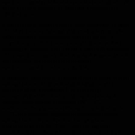
պայծառությունը անհամապատասխան կլինի, որն
ուղղակիորեն կազդի LED էկրանի ցուցադրման
էֆեկտի վրա.
5. Վերահսկեք լամպի ուղղահայացությունը: Ներքին
LED-ների համար, պետք է լինի բավարար պրոցեսի
տեխնոլոգիա՝ ապահովելու համար, որ LED-ն
ուղղահայաց է PCB-ի տախտակին վառարանով
անցնելիս:. Ցանկացած շեղում կազդի տեղադրված
LED-ի պայծառության հետևողականության վրա, և
կհայտնվեն անհամապատասխան
պայծառությամբ գունավոր բլոկներ.
6. Ալիքային զոդման ջերմաստիճանը և ժամանակը
պետք է խստորեն վերահսկվեն: Ալիքի առջևի
զոդման ջերմաստիճանը և ժամանակը
առաջարկվում են հետևյալ կերպ: նախնական
տաքացման ջերմաստիճանը 100℃±5℃,
ամենաբարձր ջերմաստիճանը չի գերազանցում
120℃, իսկ նախատաքացման ջերմաստիճանը
պետք է սահուն բարձրանա, իսկ զոդման
ջերմաստիճանը՝ 245℃±5℃, իսկ եռակցման
ժամանակը խորհուրդ է տրվում չգերազանցել 3