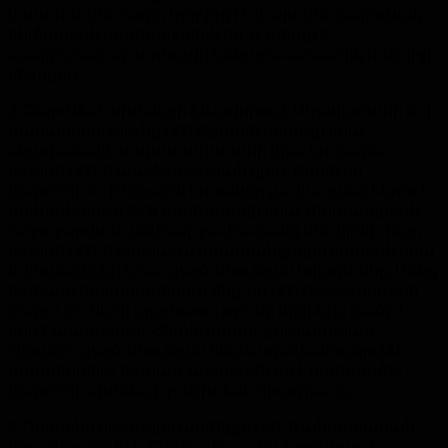
(հատկապես ոտքի կտրիչը ) Եվ այսպես շարունակ
հիմնական պահանջներն են, և պետք է
պարբերաբար ստուգվի էլեկտրաստատիկ հաշվիչի
միջոցով.
2. Շարժման սխեմայի ձևավորում: Սկավառակի IC-ի
դասավորությունը LED էկրանի մոդուլի վրա
սկավառակի տպատախտակի վրա նույնպես
կազդի LED-ի պայծառության վրա. Քանի որ
վարորդի IC-ի ելքային հոսանքը չափազանց հեռու է
փոխանցվում PCB տախտակի վրա, փոխանցման
ուղու լարման անկումը չափազանց մեծ կլինի, ինչը
կազդի LED-ի նորմալ աշխատանքային լարման վրա
և կհանգեցնի նրա պայծառության նվազմանը. Մենք
հաճախ հայտնաբերում ենք, որ LED Display մոդուլի
շուրջ LED-ների պայծառությունը միջինից ցածր է,
որն է պատճառը. Հետեւաբար, ցուցադրման
էկրանի պայծառության հետևողականությունն
ապահովելու համար, անհրաժեշտ է նախագծել
վարորդի սխեմայի բաշխման դիագրամը.
3. Դիզայնի ընթացիկ արժեքը: LED-ի անվանական
հոսանքը 20 մԱ է. Ընդհանրապես, Խորհուրդ է