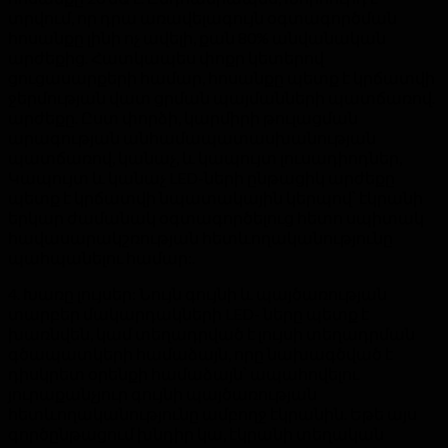
տրվում, որ դրա առավելագույն օգտագործման
հոսանքը լինի ոչ ավելի, քան 80% անվանական
արժեքից. Հատկապես փոքր կետերով
ցուցասարքերի համար, հոսանքը պետք է կրճատվի
ջերմության վատ ցրման պայմանների պատճառով.
արժեքը. Ըստ փորձի, կարմիրի թուլացման
արագության անհամապատասխանության
պատճառով, կանաչ, և կապույտ լուսադիոդներ,
Կապույտ և կանաչ LED-ների ընթացիկ արժեքը
պետք է կրճատվի նպատակային կերպով՝ էկրանի
երկար ժամանակ օգտագործելուց հետո սպիտակ
հավասարակշռության հետևողականությունը
պահպանելու համար:.
4. Խառը լույսեր: Նույն գույնի և պայծառության
տարբեր մակարդակների LED- ները պետք է
խառնվեն, կամ տեղադրված է լույսի տեղադրման
գծապատկերի համաձայն, որը նախագծված է
դիսկրետ օրենքի համաձայն՝ ապահովելու
յուրաքանչյուր գույնի պայծառության
հետևողականությունը ամբողջ էկրանին. Եթե ​​այս
գործընթացում խնդիր կա, էկրանի տեղական