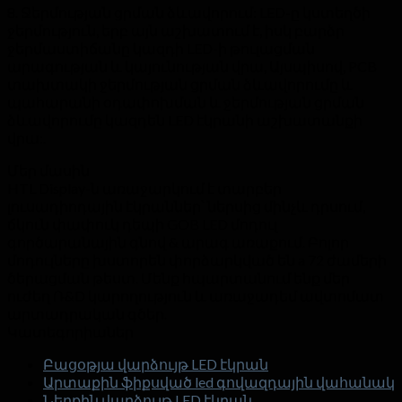
8. Ջերմության ցրման ձևավորում: LED-ը կստեղծի
ջերմություն, երբ այն աշխատում է, իսկ բարձր
ջերմաստիճանը կազդի LED-ի թուլացման
արագության և կայունության վրա, Այսպիսով, PCB
տախտակի ջերմության ցրման ձևավորումը և
պահարանի օդափոխման և ջերմության ցրման
ձևավորումը կազդեն LED էկրանի աշխատանքի
վրա:.
Մեր մասին
HTL Display-ն առաջարկում է տարբեր
լուսադիոդային էկրաններ՝ ներսից մինչև դրսում,
ճկուն փափուկ դեպի GOB LED մոդուլ
գործարանային գնով & արագ առաքում. Բոլոր
մոդուլները խստորեն փորձարկված են a 72 ժամերի
ծերացման թեստ. Մենք հպարտանում ենք մեր
ուժեղ Ռ&D կարողություն և առաջադեմ ավտոմատ
արտադրական գծեր.
Կատեգորիաներ
Բացօթյա վարձույթ LED էկրան
Արտաքին ֆիքսված led գովազդային վահանակ
Ներքին վարձույթ LED էկրան