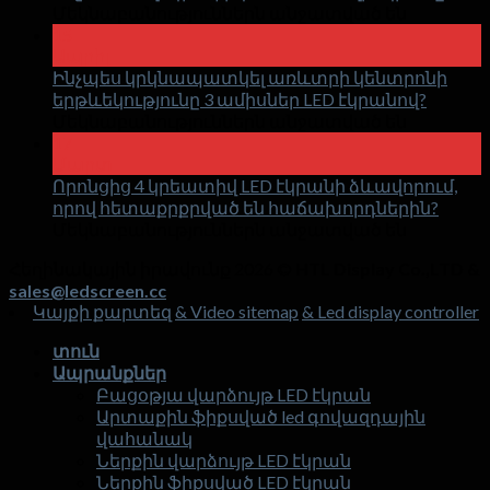
վրա
Մեկնաբանություններն անջատված են
Ինչ
15
Ապրիլ
է
Ինչպես կրկնապատկել առևտրի կենտրոնի
LED
հոլոգրա
երթևեկությունը 3 ամիսներ LED էկրանով?
անտեսա
վրա
Մեկնաբանություններն անջատված են
էկրանը
Ինչպես
17
Մարտ
կրկնապ
Որոնցից 4 կրեատիվ LED էկրանի ձևավորում,
առևտրի
որով հետաքրքրված են հաճախորդներին?
կենտրոն
վրա
Մեկնաբանություններն անջատված են
երթևեկո
Որոնցից
3
Հեղինակային իրավունք 2026 ©
HTL Display Co.,LTD &
ամիսներ
4
sales@ledscreen.cc
կրեատի
LED
Կայքի քարտեզ
& Video sitemap
& Led display controller
էկրանով
LED
էկրանի
տուն
ձևավորո
Ապրանքներ
որով
Բացօթյա վարձույթ LED էկրան
հետաքր
Արտաքին ֆիքսված led գովազդային
են
վահանակ
հաճախո
Ներքին վարձույթ LED էկրան
Ներքին ֆիքսված LED էկրան