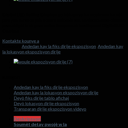
Digital LED Rolling Displays yo lejè epi yo ka woule nan ka vòl
pou yon livrezon plis kontra enfòmèl ant, siyifikativman diminye
pwa aktyèl la ak pwa volim, konpare ak tradisyonèl Digital LED
Displays.
Kontakte kounye a
Kategori:
Andedan kay la fiks dirije ekspozisyon
,
Andedan kay
la lokasyon ekspozisyon dirije
Kategori
Andedan kay la fiks dirije ekspozisyon
Andedan kay la lokasyon ekspozisyon dirije
Deyò fiks dirije tablo afichaj
Deyò lokasyon dirije ekspozisyon
Transparan dirije ekspozisyon videyo
Deskripsyon
Soumèt detay pwojè w la