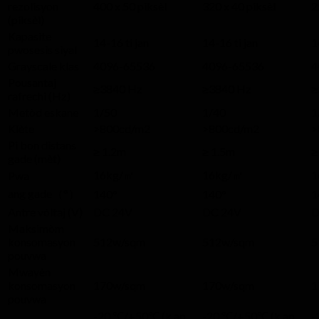
rezolisyon
400 x 50 piksèl
320 x 40 piksèl
2
(piksèl)
Kapasite
14-16 ti jan
14-16 ti jan
1
pwosesis siyal
Grayscale klas
4096-65536
4096-65536
4
Pousantaj
≥3840 Hz
≥3840 Hz
≥
rafrechi (Hz)
Metòd eskane
1/50
1/40
1
Klète
>800cd/m2
>800cd/m2
>
Pi bon distans
≥ 1.2m
≥ 1.5m
≥
gade (mèt)
16kg/㎡
16kg/㎡
1
Pwa
ang gade（°）
140°
140°
1
Antre vòltaj (V)
DC 24V
DC 24V
D
Maksimòm
konsomasyon
512w/sqm
512w/sqm
5
pouvwa
Mwayèn
konsomasyon
170w/sqm
170w/sqm
1
pouvwa
-20 ℃/+50℃ (k ap
-20 ℃/+50℃ (k ap
-