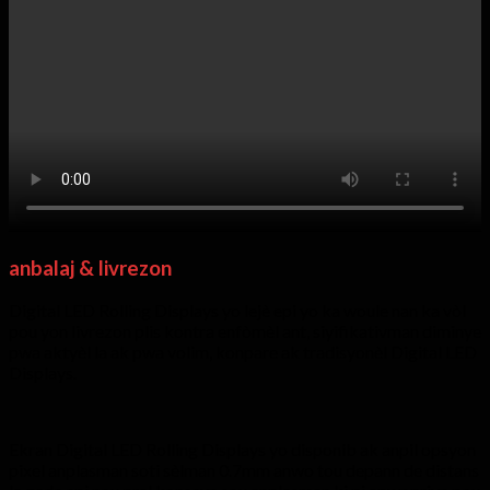
anbalaj & livrezon
Digital LED Rolling Displays yo lejè epi yo ka woule nan ka vòl
pou yon livrezon plis kontra enfòmèl ant, siyifikativman diminye
pwa aktyèl la ak pwa volim, konpare ak tradisyonèl Digital LED
Displays.
Ekran Digital LED Rolling Displays yo disponib ak anpil opsyon
pixel anplasman soti sèlman 0.7mm anwo tou depann de distans