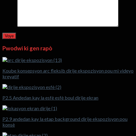
*
Pwodwi ki gen rapò
Koube konsepsyon arc fleksib dirije ekspozisyon pou mi videyo
kreyatif
P2.5 Andedan kay la esfè esfè boul dirije ekran
P2.9 andedan kay la etap background dirije ekspozisyon pou
konsè