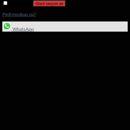
Sonje mwen
Ouvri sesyon an
Pèdi modpas ou?
WhatsApp