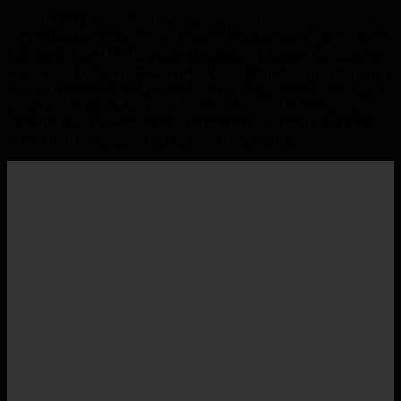
Digital LED Rolling Displays se yon nouvo jenerasyon inovatè
Digital LED Displays. Anplis de karakteristik tradisyonèl yo ak
benefis Digital LED Displays, Digital dirije Rolling Displays yo
ultra-mens (sèlman 13-15mm epè), lejè (siyifikativman diminye
depans machandiz yo), pòtab (sèlman 15kgs/sq.m.), epi yo gen
yon kapasite chaje plis pase 2.5 tòn. Teknoloji GOB la bay
karakteristik anti-kolizyon ak enpèmeyab, ak estrikti a senp
pèmèt pou enstalasyon fasil ak antretyen rapid.