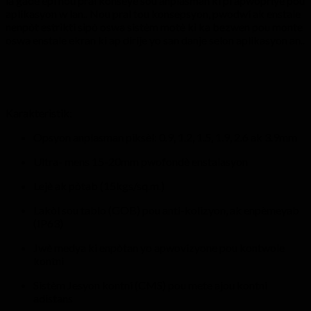
la gade epi nou pral konseye sou anplasman ki pi apwopriye pou
aplikasyon w lan.. Nou pral tou konsepsyon, pwodwi ak enstale
nenpòt estrikti sipò oswa sistèm motè ki ka bezwen pou monte
oswa enstale ekran ki ap dirije yo san danje selon aplikasyon an..
Karakteristik:
Opsyon anplasman piksèl: 0.9, 1.2, 1.5, 1.9, 2.6 ak 3.9mm
Ultra- mens 15-20mm pwofondè enstalasyon
Lejè ak pòtab (15kgs/sq.m.)
Lakòl sou tablo (GOB) pou anti-kolizyon, ak enpèmeyab
(IP63)
Jwè medya ki enpòtan yo apwovizyone pou kontwole
kontni
Sistèm Jesyon kontni (CMS) pou mete ajou kontni
adistans