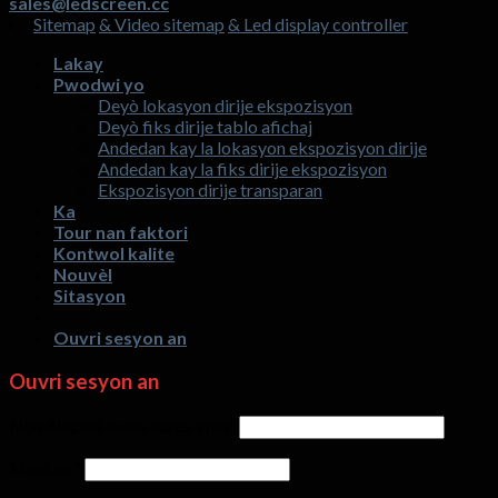
sales@ledscreen.cc
envizib
la
komèsyal
Sitemap
& Video sitemap
& Led display controller
4
nan
kreyatif
3
Lakay
ekspozisyon
mwa
Pwodwi yo
dirije
ak
Deyò lokasyon dirije ekspozisyon
desen
ekran
Deyò fiks dirije tablo afichaj
ke
ekspozisyon
Andedan kay la lokasyon ekspozisyon dirije
kliyan
ki
Andedan kay la fiks dirije ekspozisyon
yo
ap
Ekspozisyon dirije transparan
enterese
dirije?
Ka
nan?
Tour nan faktori
Kontwol kalite
Nouvèl
Sitasyon
Ouvri sesyon an
Ouvri sesyon an
Non itilizatè oswa adrès imel
*
Modpas
*