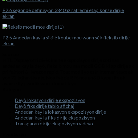
P2.6 segondè definisyon 3840hz rafrechi etap konsè dirije
ekran
P2.5 Andedan kay la sikilè koube mou wonn sèk fleksib dirije
ekran
Sou nou
HTL Display ofri divès kalite ekspozisyon dirije soti nan
andedan kay la deyò, fleksib mou nan modil GOB ki ap dirije ak
pri faktori & livrezon rapid. Tout modil yo estrikteman teste ak
yon 72 èdtan tès aje. Nou fyè de R fò nou an&D kapasite ak
avanse liy pwodiksyon otomatik yo.
Kategori
Deyò lokasyon dirije ekspozisyon
Deyò fiks dirije tablo afichaj
Andedan kay la lokasyon ekspozisyon dirije
Andedan kay la fiks dirije ekspozisyon
Transparan dirije ekspozisyon videyo
Pwodwi yo