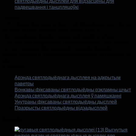
святлодыёдны дысплей для відэасцены для
падвешвання і танцпляцоўкі
Пра нас
HTL Display прапануе розныя святлодыёдныя дысплеі ад
унутраных да адкрытых, гнуткі мяккі да GOB
святлодыёдны модуль з заводскай цаной & хуткая
дастаўка. Усе модулі строга пратэставаны з a 72 гадзінны
тэст на старэнне. Мы ганарымся нашым моцным
R&Магчымасць D і перадавыя аўтаматычныя вытворчыя
лініі.
Катэгорыі
Арэнда святлодыёднага дысплея на адкрытым
паветры
Вонкавы фіксаваны святлодыёдны рэкламны шчыт
Арэнда святлодыёднага дысплея ў памяшканні
Унутраны фіксаваны святлодыёдны дысплей
Празрысты святлодыёдны відэадысплей
прадукты
Выгнутыя
гнуткія дугавыя святлодыёдныя дысплеі для