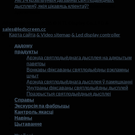
дысплеяў, якія цікавяць кліентаў?
гандлёвых
Каментары
на
адключаны
цэнтраў
Які
3
Аўтарскае права 2026 ©
HTL Display Co.,LTD &
месяцаў
з
sales@ledscreen.cc
са
4
Карта сайта
& Video sitemap
& Led display controller
крэатыўныя
святлодыёдным
дызайны
экранам?
дадому
святлодыёдных
прадукты
дысплеяў,
Арэнда святлодыёднага дысплея на адкрытым
якія
паветры
цікавяць
Вонкавы фіксаваны святлодыёдны рэкламны
кліентаў?
шчыт
Арэнда святлодыёднага дысплея ў памяшканні
Унутраны фіксаваны святлодыёдны дысплей
Празрыстыя святлодыёдныя дысплеі
Справы
Экскурсія па фабрыцы
Кантроль якасці
Навіны
Цытаванне