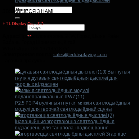
Шукаць:
ЗВЯЖЫЦЕСЯ З НАМІ
HTL Display Co., LTD
Шукаць:
Адрас:
Прамысловая зона SKW, Горад Шыян, Раён
Баоань, Горад Шэньчжэнь, Кітай
WhatsApp:
+86 13714518751
Электронная пошта:
sales@leddisplaying.com
Гарачыя прадукты
Выгнутыя
гнуткія дугавыя святлодыёдныя дысплеі для
творчых відэасцен
P2.5 P3 P4 вулічныя гнуткія мяккія святлодыёдныя
модулі для творчай святлодыёднай сцяны
Інавацыйныя згортваюцца святлодыёдныя
відэасцены для танцпола і падвешвання
Згарніце