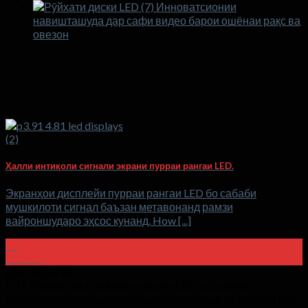
Инноватсионии
навишташуда дар сафи видео барои ошёнаи рақс ва
овезон
Ҳалли интиқоли сигнали экрани пурраи рангаи LED.
Экранҳои дисплейи пурраи рангаи LED бо сабаби
мушкилоти сигнал баъзан метавонанд рамзи
вайроншударо эҳсос кунанд.
How
[...]
30
сентябр
Дар бораи мо
HTL Display дисплейҳои гуногуни LED аз дарунӣ то
беруниро пешниҳод мекунад, нарм чандир ба модули LED