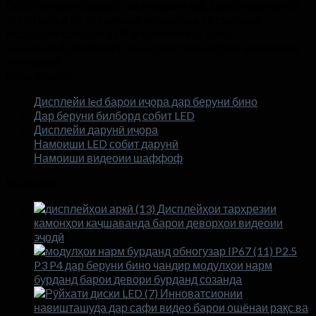
GOB бо нархи завод & расонидани зуд. Ҳама модулҳо ба
таври қатъӣ бо як санҷида мешаванд 72 санҷиши
пиршавии соат. Мо аз Р-и тавонои худ фахр
мекунем&Қобилияти D ва хатҳои пешрафтаи автоматии
истеҳсолӣ.
Категорияҳо
Дисплейи led барои иҷора дар беруни бино
Дар беруни билборд собит LED
Дисплейи дарунӣ иҷора
Намоиши LED собит дарунӣ
Намоиши видеоии шаффоф
Маҳсулот
Дисплейҳои тарҳрезии
камонҳои каҷшаванда барои деворҳои видеоии
эҷодӣ
P2.5
P3 P4 дар беруни бино чандир модулҳои нарм
бурданд барои девори бурданд созанда
Инноватсионии
навишташуда дар сафи видео барои ошёнаи рақс ва