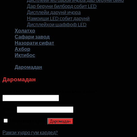
к
3
Дар беруни билборд собит LED
м
моҳ
Дисплейи дарунӣ иҷора
б
бо
Намоиши LED собит дарунӣ
о
экрани
Дисплейҳои шаффоф LED
т
дисплей
Ҳолатҳо
д
LED?
Сафари завод
Назорати сифат
Ахбор
Иқтибос
Даромадан
Даромадан
Номи корбар ё суроғаи почтаи электронӣ
*
Рамз
*
Маро дар ёд дор
Даромадан
Рамзи худро гум кардед?