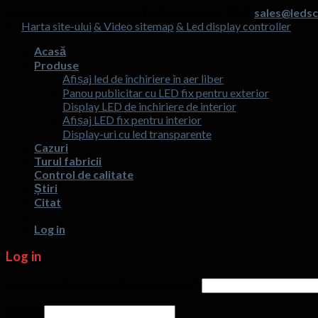
Drepturi de autor 2026 ©
HTL Display Co.,LTD &
sales@ledsc
Harta site-ului
& Video sitemap
& Led display controller
Acasă
Produse
Afișaj led de închiriere în aer liber
Panou publicitar cu LED fix pentru exterior
Display LED de inchiriere de interior
Afișaj LED fix pentru interior
Display-uri cu led transparente
Cazuri
Turul fabricii
Control de calitate
Știri
Citat
Log in
Log in
Nume de utilizator sau Adresa de email
*
Parola
*