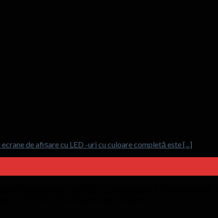
u ecrane de afișare cu LED -uri cu culoare completă este [...]
modul flexibil soft la GOB LED cu preț de fabrică & livrare rapidă. 
e D și linii de producție automate avansate.