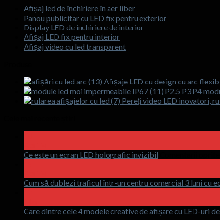
Afișaj led de închiriere în aer liber
Panou publicitar cu LED fix pentru exterior
Display LED de inchiriere de interior
Afișaj LED fix pentru interior
Afișaj video cu led transparent
Produse
Afișaje LED cu design cu arc flexibi
P2.5 P3 P4 modul
Pereți video LED inovatori, rul
Cele mai recente știri
18
Aprilie
Ce este un ecran LED holografic invizibil
Comentarii oprite
15
Aprilie
Cum să dublezi traficul într-un centru comercial 3 luni cu 
17
Mar
Care dintre cele 4 modele creative de afișare cu LED-uri de c