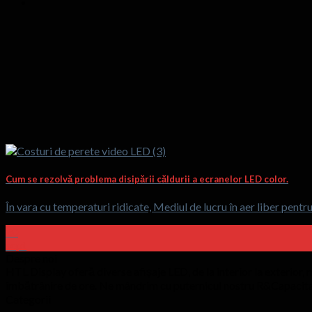
Cum se rezolvă problema disipării căldurii a ecranelor LED color.
În vara cu temperaturi ridicate, Mediul de lucru în aer liber pentr
30
sept
Despre noi
HTL Display oferă diverse afișaje LED, de la interior la exterior, 
îmbătrânire de ore. Ne mândrim cu puternicul nostru R&Capacitat
Categorii