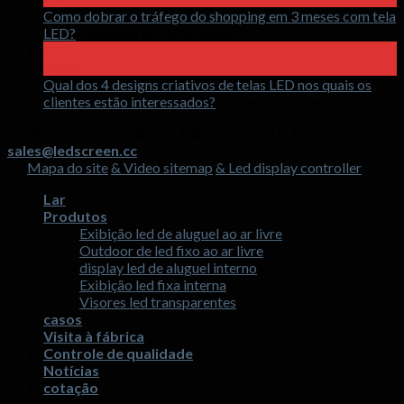
é
Como dobrar o tráfego do shopping em 3 meses com tela
uma
sobre
LED?
Comentários desativados
tela
Como
17
invisível
dobrar
março
holográfica
o
Qual dos 4 designs criativos de telas LED nos quais os
LED
tráfego
sobr
clientes estão interessados?
Comentários desativados
do
Qua
direito autoral 2026 ©
HTL Display Co.,LTD &
shopping
dos
sales@ledscreen.cc
em
4
Mapa do site
& Video sitemap
& Led display controller
3
desi
meses
cria
Lar
com
de
Produtos
tela
tela
Exibição led de aluguel ao ar livre
LED?
LED
Outdoor de led fixo ao ar livre
nos
display led de aluguel interno
quai
Exibição led fixa interna
os
Visores led transparentes
clie
casos
estã
Visita à fábrica
inte
Controle de qualidade
Notícias
cotação