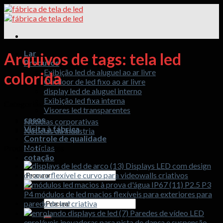
Ir
para
o
conteúdo
Lar
Arquivos de tags:
tela led
Produtos
Exibição led de aluguel ao ar livre
colorida
Outdoor de led fixo ao ar livre
display led de aluguel interno
Exibição led fixa interna
Categorias
Visores led transparentes
casos
Notícias corporativas
Visita à fábrica
Notícias da indústria
Controle de qualidade
Notícias
Produtos quentes
cotação
Displays LED com design
Procurar:
de arco flexível e curvo para videowalls criativos
P2.5 P3
P4 módulos de led macios flexíveis para exteriores para
Procurar:
parede de led criativa
Paredes de vídeo LED
enroláveis ​​inovadoras para pista de dança e suspensão