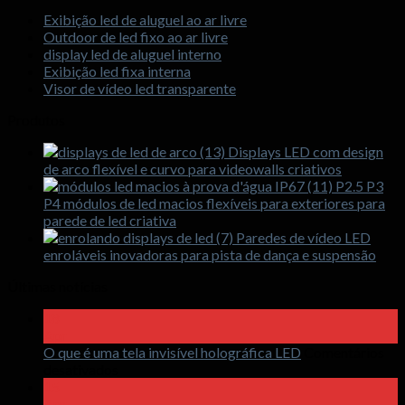
Exibição led de aluguel ao ar livre
Outdoor de led fixo ao ar livre
display led de aluguel interno
Exibição led fixa interna
Visor de vídeo led transparente
Produtos
Displays LED com design
de arco flexível e curvo para videowalls criativos
P2.5 P3
P4 módulos de led macios flexíveis para exteriores para
parede de led criativa
Paredes de vídeo LED
enroláveis ​​inovadoras para pista de dança e suspensão
Últimas notícias
18
Apr
O que é uma tela invisível holográfica LED
Comentários
sobre
desativados
O
15
que
Apr