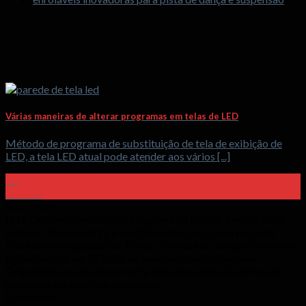
Várias maneiras de alterar programas em telas de LED
Método de programa de substituição de tela de exibição de
LED, a tela LED atual pode atender aos vários [...]
01
Poderia
Sobre nós
HTL Display oferece vários displays de LED de interior para
exterior, flexível soft para GOB módulo LED com preço de
fábrica & entrega rápida. Todos os módulos são rigorosamente
testados com um 72 teste de envelhecimento de horas.
Orgulhamo-nos do nosso forte R&Capacidade D e linhas de
produção automáticas avançadas.
Categorias