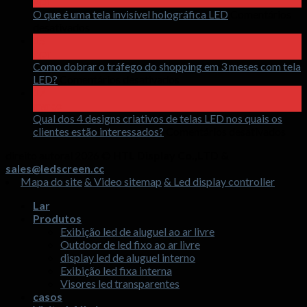
Apr
O que é uma tela invisível holográfica LED
Comentários
sobre
desativados
O
15
que
Apr
é
Como dobrar o tráfego do shopping em 3 meses com tela
uma
sobre
LED?
Comentários desativados
tela
Como
17
invisível
dobrar
março
holográfica
o
Qual dos 4 designs criativos de telas LED nos quais os
LED
tráfego
sobr
clientes estão interessados?
Comentários desativados
do
Qua
direito autoral 2026 ©
HTL Display Co.,LTD &
shopping
dos
sales@ledscreen.cc
em
4
Mapa do site
& Video sitemap
& Led display controller
3
desi
meses
cria
Lar
com
de
Produtos
tela
tela
Exibição led de aluguel ao ar livre
LED?
LED
Outdoor de led fixo ao ar livre
nos
display led de aluguel interno
quai
Exibição led fixa interna
os
Visores led transparentes
clie
casos
estã