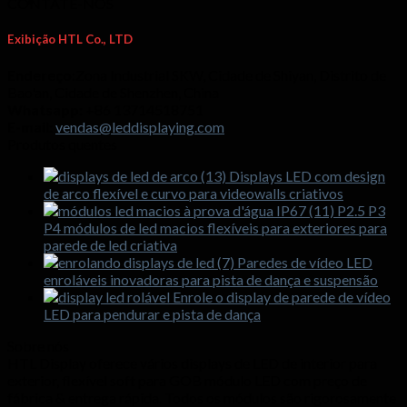
CONTATE-NOS
Exibição HTL Co., LTD
Endereço:
Zona Industrial SKW, Cidade de Shiyan, Distrito de
Bao'an, Cidade de Shenzhen, China
Whatsapp:
+86 13714518751
E-mail:
vendas@leddisplaying.com
Produtos quentes
Displays LED com design
de arco flexível e curvo para videowalls criativos
P2.5 P3
P4 módulos de led macios flexíveis para exteriores para
parede de led criativa
Paredes de vídeo LED
enroláveis ​​inovadoras para pista de dança e suspensão
Enrole o display de parede de vídeo
LED para pendurar e pista de dança
Sobre nós
HTL Display oferece vários displays de LED de interior para
exterior, flexível soft para GOB módulo LED com preço de
fábrica & entrega rápida. Todos os módulos são rigorosamente