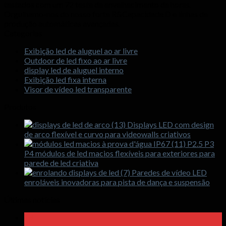
testados com um 72 teste de envelhecimento de horas.
Orgulhamo-nos do nosso forte R&Capacidade D e linhas de
produção automáticas avançadas.
Categorias
Exibição led de aluguel ao ar livre
Outdoor de led fixo ao ar livre
display led de aluguel interno
Exibição led fixa interna
Visor de vídeo led transparente
Produtos
Displays LED com design
de arco flexível e curvo para videowalls criativos
P2.5 P3
P4 módulos de led macios flexíveis para exteriores para
parede de led criativa
Paredes de vídeo LED
enroláveis ​​inovadoras para pista de dança e suspensão
Últimas notícias
18