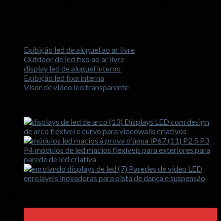
testados com um 72 teste de envelhecimento de horas.
Orgulhamo-nos do nosso forte R&Capacidade D e linhas de
produção automáticas avançadas.
Categorias
Exibição led de aluguel ao ar livre
Outdoor de led fixo ao ar livre
display led de aluguel interno
Exibição led fixa interna
Visor de vídeo led transparente
Produtos
Displays LED com design
de arco flexível e curvo para videowalls criativos
P2.5 P3
P4 módulos de led macios flexíveis para exteriores para
parede de led criativa
Paredes de vídeo LED
enroláveis ​​inovadoras para pista de dança e suspensão
Últimas notícias
18