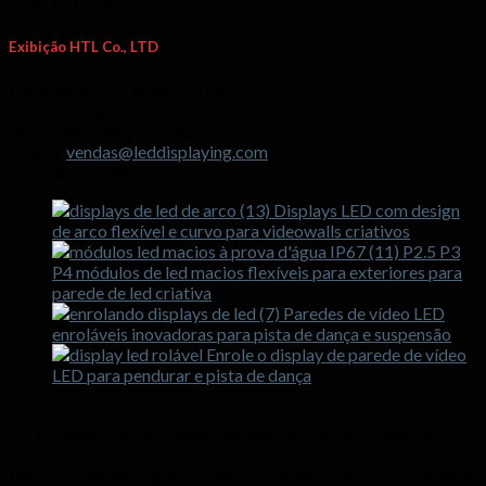
CONTATE-NOS
Exibição HTL Co., LTD
Endereço:
Zona Industrial SKW, Cidade de Shiyan, Distrito de
Bao'an, Cidade de Shenzhen, China
Whatsapp:
+86 13714518751
E-mail:
vendas@leddisplaying.com
Produtos quentes
Displays LED com design
de arco flexível e curvo para videowalls criativos
P2.5 P3
P4 módulos de led macios flexíveis para exteriores para
parede de led criativa
Paredes de vídeo LED
enroláveis ​​inovadoras para pista de dança e suspensão
Enrole o display de parede de vídeo
LED para pendurar e pista de dança
Sobre nós
HTL Display oferece vários displays de LED de interior para
exterior, flexível soft para GOB módulo LED com preço de
fábrica & entrega rápida. Todos os módulos são rigorosamente