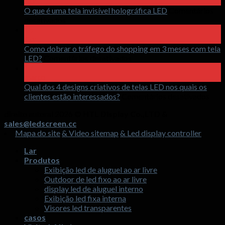
Apr
O que é uma tela invisível holográfica LED
Comentários
sobre
desativados
O
15
que
Apr
é
Como dobrar o tráfego do shopping em 3 meses com tela
uma
sobre
LED?
Comentários desativados
tela
Como
17
invisível
dobrar
março
holográfica
o
Qual dos 4 designs criativos de telas LED nos quais os
LED
tráfego
sobr
clientes estão interessados?
Comentários desativados
do
Qua
direito autoral 2026 ©
HTL Display Co.,LTD &
shopping
dos
sales@ledscreen.cc
em
4
Mapa do site
& Video sitemap
& Led display controller
3
desi
meses
cria
Lar
com
de
Produtos
tela
tela
Exibição led de aluguel ao ar livre
LED?
LED
Outdoor de led fixo ao ar livre
nos
display led de aluguel interno
quai
Exibição led fixa interna
os
Visores led transparentes
clie
casos
estã