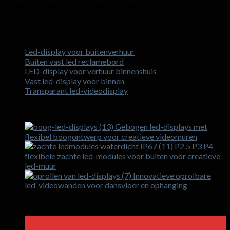
getest met een 72 uur verouderingstest. We zijn trots op onze
sterke R&D-mogelijkheden en geavanceerde automatische
productielijnen.
Categorieën
Led-display voor buitenverhuur
Buiten vast led reclamebord
LED-display voor verhuur binnenshuis
Vast led-display voor binnen
Transparant led-videodisplay
Producten
Gebogen led-displays met
flexibel boogontwerp voor creatieve videomuren
P2.5 P3 P4
flexibele zachte led-modules voor buiten voor creatieve
led-muur
Innovatieve oprolbare
led-videowanden voor dansvloer en ophanging
Laatste nieuws
18