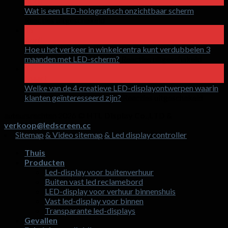
April
Wat is een LED-holografisch onzichtbaar scherm
op
Reacties uitgeschakeld
Wat
15
is
April
een
Hoe u het verkeer in winkelcentra kunt verdubbelen 3
LED-
op
maanden met LED-scherm?
Reacties uitgeschakeld
holografisch
Hoe
17
onzichtbaar
u
Maart
scherm
het
Welke van de 4 creatieve LED-displayontwerpen waarin
verkeer
op
klanten geïnteresseerd zijn?
Reacties uitgeschakeld
in
Welke
auteursrechten 2026 ©
HTL Display Co.,LTD &
winkelc
van
verkoop@ledscreen.cc
kunt
de
Sitemap
& Video sitemap
& Led display controller
verdub
4
3
creatie
Thuis
maand
LED-
Producten
met
displa
Led-display voor buitenverhuur
LED-
waarin
Buiten vast led reclamebord
scherm
klante
LED-display voor verhuur binnenshuis
geïnte
Vast led-display voor binnen
zijn?
Transparante led-displays
Gevallen