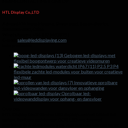
NEEM CONTACT MET ONS OP
HTL Display Co.,LTD
Adres:
SKW Industriezone, Shiyan stad, Baoan-district,
Shenzhen-stad, China
WhatsAppen:
+86 13714518751
E-mail:
sales@leddisplaying.com
hete producten
Gebogen led-displays met
flexibel boogontwerp voor creatieve videomuren
P2.5 P3 P4
flexibele zachte led-modules voor buiten voor creatieve
led-muur
Innovatieve oprolbare
led-videowanden voor dansvloer en ophanging
Oprolbaar led-
videowanddisplay voor ophang- en dansvloer
Over ons
HTL Display biedt diverse LED displays aan van binnen tot
buiten, flexibele zachte naar GOB LED-module met
fabrieksprijs & snelle bezorging. Alle modules worden strikt