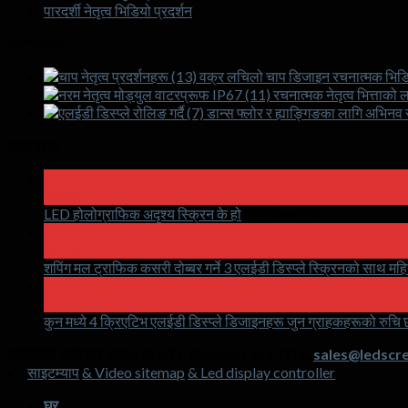
पारदर्शी नेतृत्व भिडियो प्रदर्शन
उत्पादनहरू
वक्र लचिलो चाप डिजाइन रचनात्मक भिडियो 
रचनात्मक नेतृत्व भित्ताको
डान्स फ्लोर र ह्याङ्गिङका लागि अभिनव 
ताजा खबर
18
अप्रिल
मा
LED होलोग्राफिक अदृश्य स्क्रिन के हो
टिप्पणीहरू बन्द
LED
15
होलोग्राफिक
अप्रिल
अदृश्य
शपिंग मल ट्राफिक कसरी दोब्बर गर्ने 3 एलईडी डिस्प्ले स्क्रिनको साथ मह
स्क्रिन
17
मार्च
के
कुन मध्ये 4 क्रिएटिभ एलईडी डिस्प्ले डिजाइनहरू जुन ग्राहकहरूको रुचि
हो
प्रतिलिपि अधिकार 2026 ©
HTL Display Co.,LTD &
sales@ledscre
साइटम्याप
& Video sitemap
& Led display controller
घर