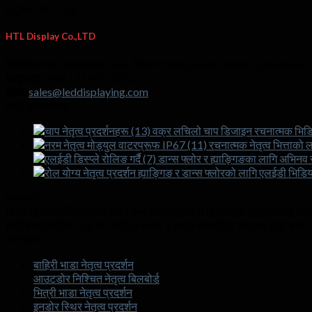
CONTACT US
HTL Display Co.,LTD
ठेगाना:
SKW Industrial zone
, सियान टाउन,
Baoan district
,
Shenzhen c
व्हाट्सएप:
+86 13714518751
इमेल:
sales@leddisplaying.com
तातो उत्पादनहरू
वक्र लचिलो चाप डिजाइन रचनात्मक भिडियो 
रचनात्मक नेतृत्व भित्ताको
डान्स फ्लोर र ह्याङ्गिङका लागि अभिनव 
ह्याङ्गिङ र डान्स फ्लोरको लागि एलईडी भिडियो भ
हाम्रोबारे
HTL डिस्प्लेले भित्रीदेखि बाहिरसम्म विभिन्न एलईडी डिस्प्लेहरू प्रदान गर्दछ
हामी हाम्रो बलियो R मा गर्व गर्छौं&D क्षमता र उन्नत स्वचालित उत्पादन लाइनहरू.
कोटीहरू
बाहिरी भाडा नेतृत्व प्रदर्शन
आउटडोर निश्चित नेतृत्व बिलबोर्ड
भित्री भाडा नेतृत्व प्रदर्शन
इनडोर स्थिर नेतृत्व प्रदर्शन