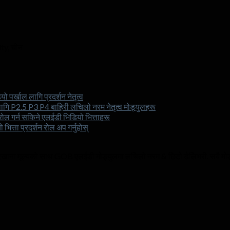
ity
, चीन
पर्खाल लागि प्रदर्शन नेतृत्व
 लागि P2.5 P3 P4 बाहिरी लचिलो नरम नेतृत्व मोड्युलहरू
रोल गर्न सकिने एलईडी भिडियो भित्ताहरू
ित्ता प्रदर्शन रोल अप गर्नुहोस्
, कारखाना मूल्यको साथ GOB एलईडी मोड्युलमा लचिलो नरम & छिटो डेलिभरी. सबै मोड