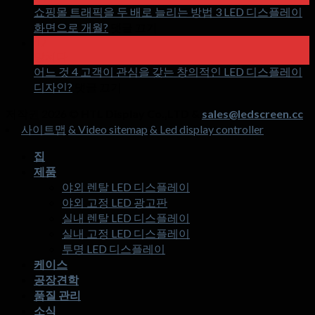
홀
쇼핑몰 트래픽을 두 배로 늘리는 방법 3 LED 디스플레이
로
~
화면으로 개월?
댓글 끄기
에
그
17
쇼
램
망치다
핑
투
어느 것 4 고객이 관심을 갖는 창의적인 LED 디스플레이
~
몰
명
디자인?
댓글 끄기
에
트
스
저작권 2026 ©
HTL Display Co.,LTD &
sales@ledscreen.cc
어
래
크
사이트맵
& Video sitemap
& Led display controller
느
픽
린
것
을
이
집
4
두
란
제품
고
배
무
야외 렌탈 LED 디스플레이
객
로
엇
야외 고정 LED 광고판
이
늘
입
실내 렌탈 LED 디스플레이
관
리
니
실내 고정 LED 디스플레이
심
는
까?
투명 LED 디스플레이
을
방
케이스
갖
법
공장견학
는
3
품질 관리
창
LED
소식
의
디