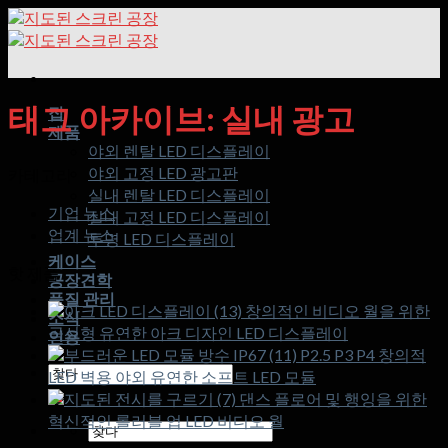
콘
텐
츠
로
건
태그 아카이브:
실내 광고
집
너
제품
뛰
야외 렌탈 LED 디스플레이
기
야외 고정 LED 광고판
카테고리
실내 렌탈 LED 디스플레이
기업 뉴스
실내 고정 LED 디스플레이
업계 뉴스
투명 LED 디스플레이
케이스
핫 제품
공장견학
품질 관리
창의적인 비디오 월을 위한
소식
곡선형 유연한 아크 디자인 LED 디스플레이
인용
P2.5 P3 P4 창의적
검
LED 벽용 야외 유연한 소프트 LED 모듈
색:
댄스 플로어 및 행잉을 위한
혁신적인 롤러블 업 LED 비디오 월
검