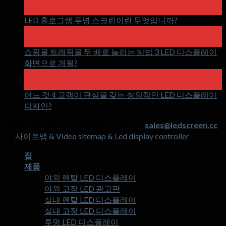
4 월
~
LED 홀로그램 투명 스크린이란 무엇입니까?
댓글 끄기
에
15
LE
4 월
홀
쇼핑몰 트래픽을 두 배로 늘리는 방법 3 LED 디스플레이
로
~
화면으로 개월?
댓글 끄기
에
그
17
쇼
램
망치다
핑
투
어느 것 4 고객이 관심을 갖는 창의적인 LED 디스플레이
~
몰
명
디자인?
댓글 끄기
에
트
스
저작권 2026 ©
HTL Display Co.,LTD &
sales@ledscreen.cc
어
래
크
사이트맵
& Video sitemap
& Led display controller
느
픽
린
것
을
이
집
4
두
란
제품
고
배
무
야외 렌탈 LED 디스플레이
객
로
엇
야외 고정 LED 광고판
이
늘
입
실내 렌탈 LED 디스플레이
관
리
니
실내 고정 LED 디스플레이
심
는
까?
투명 LED 디스플레이
을