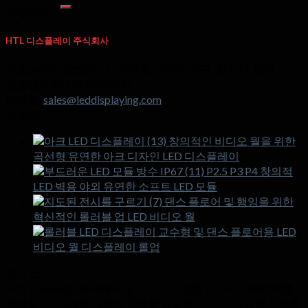
색:
문의하기
HTL 디스플레이 주식회사
주소:
SKW 산업단지, 시얀 타운, 바오안 지구, 심천시, 중국
왓츠앱:
+86 13714518751
이메일:
sales@leddisplaying.com
핫 제품
창의적인 비디오 월을 위한
곡선형 유연한 아크 디자인 LED 디스플레이
P2.5 P3 P4 창의적
LED 벽용 야외 유연한 소프트 LED 모듈
댄스 플로어 및 행잉을 위한
혁신적인 롤러블 업 LED 비디오 월
교수형 및 댄스 플로어용 LED
비디오 월 디스플레이 롤업
회사 소개
HTL Display는 실내에서 실외까지 다양한 LED 디스플레이를
제공합니다., 공장 가격의 유연한 소프트 GOB LED 모듈 & 빠른