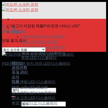
콘
텐
츠
로
건
집
/
" 태그가 지정된 제품P10 전면 서비스 LED”
집
너
전체 카테고리
제품
뛰
야외 렌탈 LED 디스플레이
단일 결과 표시
기
야외 고정 LED 광고판
실내 렌탈 LED 디스플레이
실내 고정 LED 디스플레이
투명 LED 디스플레이
케이스
P10 전체 전면 유지 야외 LED 디스플레이
공장견학
품질 관리
카테고리
소식
인용
야외 렌탈 LED 디스플레이
야외 고정 LED 광고판
검
실내 렌탈 LED 디스플레이
색:
실내 고정 LED 디스플레이
투명 led 비디오 디스플레이
검