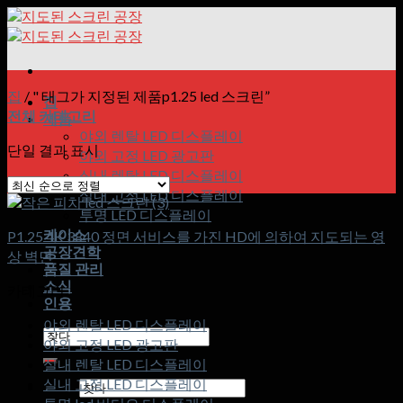
콘
텐
츠
로
건
집
/
" 태그가 지정된 제품p1.25 led 스크린”
집
너
전체 카테고리
제품
뛰
야외 렌탈 LED 디스플레이
단일 결과 표시
기
야외 고정 LED 광고판
실내 렌탈 LED 디스플레이
실내 고정 LED 디스플레이
투명 LED 디스플레이
케이스
P1.25 4K 3840 정면 서비스를 가진 HD에 의하여 지도되는 영
공장견학
상 벽면
품질 관리
소식
카테고리
인용
야외 렌탈 LED 디스플레이
검
야외 고정 LED 광고판
색:
실내 렌탈 LED 디스플레이
실내 고정 LED 디스플레이
검