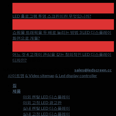
18
4 월
~
LED 홀로그램 투명 스크린이란 무엇입니까?
댓글 끄기
에
15
LE
4 월
홀
쇼핑몰 트래픽을 두 배로 늘리는 방법 3 LED 디스플레이
로
~
화면으로 개월?
댓글 끄기
에
그
17
쇼
램
망치다
핑
투
어느 것 4 고객이 관심을 갖는 창의적인 LED 디스플레이
~
몰
명
디자인?
댓글 끄기
에
트
스
저작권 2026 ©
HTL Display Co.,LTD &
sales@ledscreen.cc
어
래
크
사이트맵
& Video sitemap
& Led display controller
느
픽
린
것
을
이
집
4
두
란
제품
고
배
무
야외 렌탈 LED 디스플레이
객
로
엇
야외 고정 LED 광고판
이
늘
입
실내 렌탈 LED 디스플레이
관
리
니
실내 고정 LED 디스플레이
심