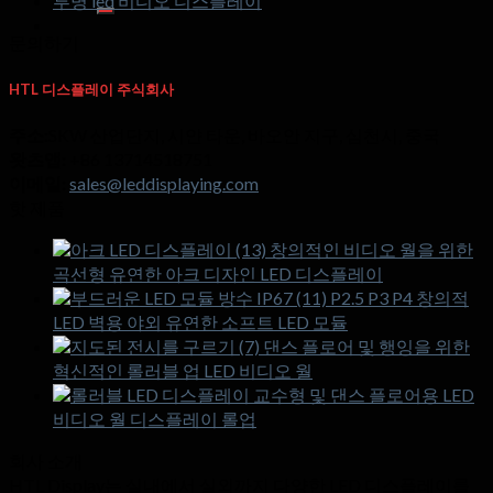
투명 led 비디오 디스플레이
색:
문의하기
HTL 디스플레이 주식회사
주소:
SKW 산업단지, 시얀 타운, 바오안 지구, 심천시, 중국
왓츠앱:
+86 13714518751
이메일:
sales@leddisplaying.com
핫 제품
창의적인 비디오 월을 위한
곡선형 유연한 아크 디자인 LED 디스플레이
P2.5 P3 P4 창의적
LED 벽용 야외 유연한 소프트 LED 모듈
댄스 플로어 및 행잉을 위한
혁신적인 롤러블 업 LED 비디오 월
교수형 및 댄스 플로어용 LED
비디오 월 디스플레이 롤업
회사 소개
HTL Display는 실내에서 실외까지 다양한 LED 디스플레이를