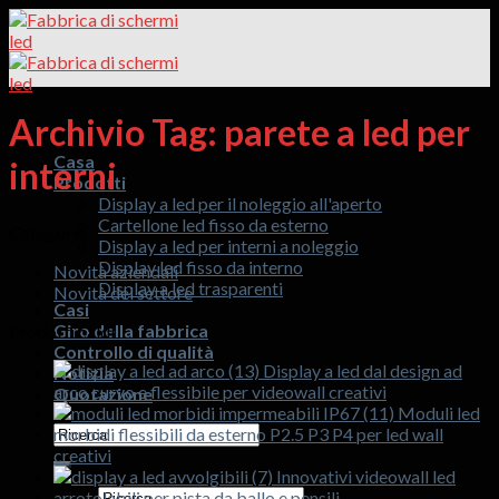
Salta
al
contenuto
Archivio Tag:
parete a led per
Casa
interni
Prodotti
Display a led per il noleggio all'aperto
Cartellone led fisso da esterno
Categorie
Display a led per interni a noleggio
Display led fisso da interno
Novità aziendali
Display a led trasparenti
Novità del settore
Casi
Giro della fabbrica
Prodotti caldi
Controllo di qualità
Display a led dal design ad
Notizia
arco curvo e flessibile per videowall creativi
Quotazione
Moduli led
Cercare:
morbidi flessibili da esterno P2.5 P3 P4 per led wall
creativi
Innovativi videowall led
Cercare:
arrotolabili per pista da ballo e pensili