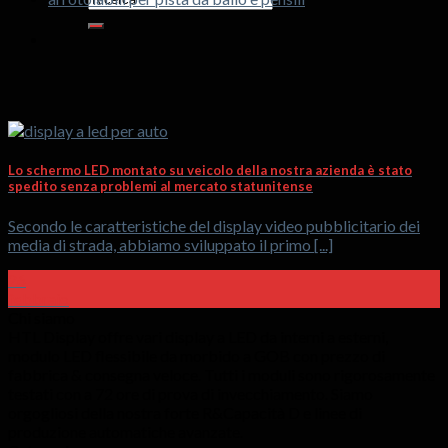
Lo schermo LED montato su veicolo della nostra azienda è stato
spedito senza problemi al mercato statunitense
Secondo le caratteristiche del display video pubblicitario dei
media di strada, abbiamo sviluppato il primo [...]
26
febbraio
Chi siamo
HTL Display offre vari display a LED da interni a esterni,
modulo LED flessibile da morbido a GOB con prezzo di
fabbrica & consegna veloce. Tutti i moduli sono rigorosamente
testati con a 72 ore di prova di invecchiamento. Siamo
orgogliosi della nostra forte R&Capacità D e linee di
produzione automatiche avanzate.