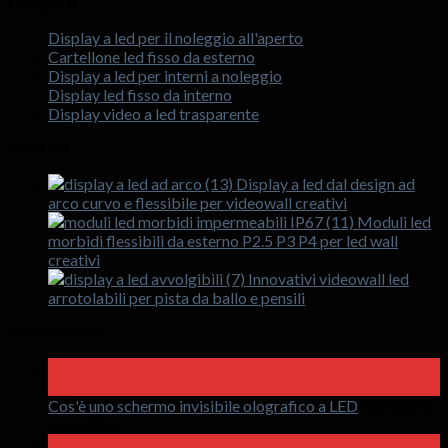
Categorie
Display a led per il noleggio all'aperto
Cartellone led fisso da esterno
Display a led per interni a noleggio
Display led fisso da interno
Display video a led trasparente
Prodotti
Display a led dal design ad
arco curvo e flessibile per videowall creativi
Moduli led
morbidi flessibili da esterno P2.5 P3 P4 per led wall
creativi
Innovativi videowall led
arrotolabili per pista da ballo e pensili
Ultime notizie
18
Apr
Cos'è uno schermo invisibile olografico a LED
Commenti
SU
disabilitati
Cos'è
15