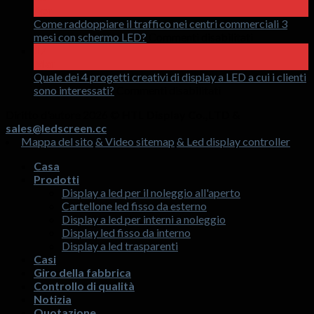
uno
Apr
schermo
Come raddoppiare il traffico nei centri commerciali 3
invisibile
SU
mesi con schermo LED?
Commenti disabilitati
olografico
Come
17
a
raddoppiare
Mar
LED
il
Quale dei 4 progetti creativi di display a LED a cui i clienti
SU
traffico
sono interessati?
Commenti disabilitati
Quale
nei
Diritto d'autore 2026 ©
HTL Display Co.,LTD &
dei
centri
sales@ledscreen.cc
4
commerciali
Mappa del sito
& Video sitemap
& Led display controller
progetti
3
creativi
mesi
Casa
di
con
Prodotti
display
schermo
Display a led per il noleggio all'aperto
a
LED?
Cartellone led fisso da esterno
LED
Display a led per interni a noleggio
a
Display led fisso da interno
cui
Display a led trasparenti
i
Casi
clienti
Giro della fabbrica
sono
Controllo di qualità
interessati?
Notizia
Quotazione