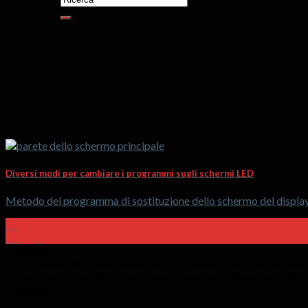
Diversi modi per cambiare i programmi sugli schermi LED
Metodo del programma di sostituzione dello schermo del display a
01
Maggio
Chi siamo
HTL Display offre vari display a LED da interni a esterni, modu
testati con a 72 ore di prova di invecchiamento. Siamo orgoglios
Categorie