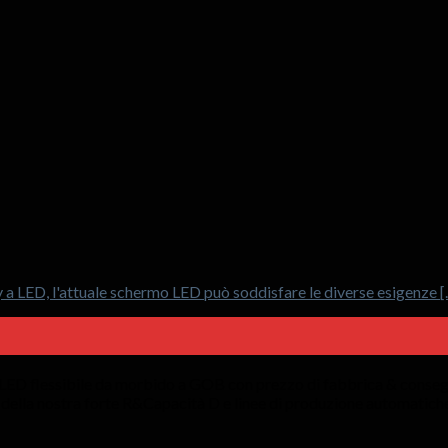
 LED, l'attuale schermo LED può soddisfare le diverse esigenze [..
lo LED flessibile da morbido a GOB con prezzo di fabbrica & conseg
i della nostra forte R&Capacità D e linee di produzione automatich