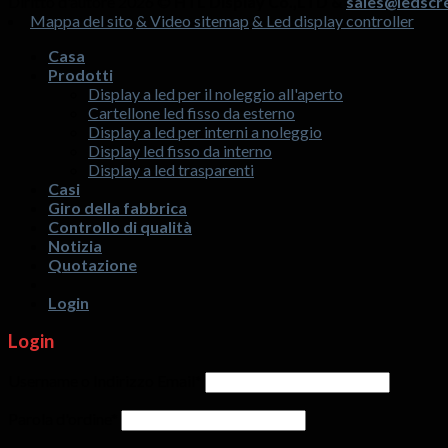
Diritto d'autore 2026 ©
HTL Display Co.,LTD &
sales@ledscr
Mappa del sito
& Video sitemap
& Led display controller
Casa
Prodotti
Display a led per il noleggio all'aperto
Cartellone led fisso da esterno
Display a led per interni a noleggio
Display led fisso da interno
Display a led trasparenti
Casi
Giro della fabbrica
Controllo di qualità
Notizia
Quotazione
Login
Login
Username o Indirizzo Email
*
Parola d'ordine
*