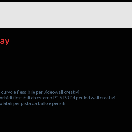
lay
 curvo e flessibile per videowall creativi
rbidi flessibili da esterno P2.5 P3 P4 per led wall creativi
labili per pista da ballo e pensili