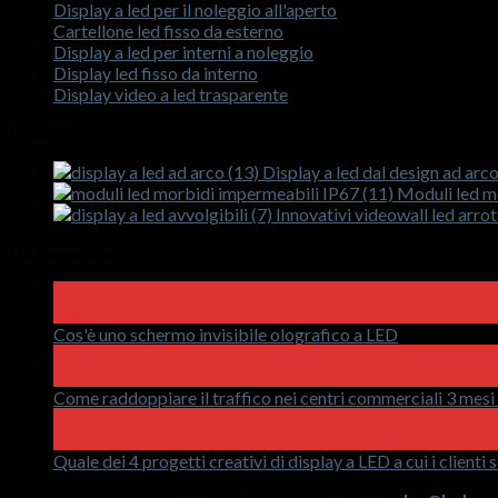
Display a led per il noleggio all'aperto
Cartellone led fisso da esterno
Display a led per interni a noleggio
Display led fisso da interno
Display video a led trasparente
Prodotti
Display a led dal design ad arco
Moduli led mo
Innovativi videowall led arroto
Ultime notizie
18
Apr
Cos'è uno schermo invisibile olografico a LED
Commenti dis
15
Apr
Come raddoppiare il traffico nei centri commerciali 3 mes
17
Mar
Quale dei 4 progetti creativi di display a LED a cui i clienti 