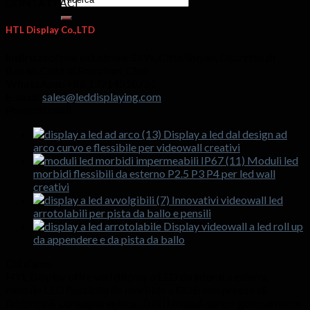
CONTATTACI
HTL Display Co.,LTD
Indirizzo:
Zona industriale SKW, Città Shiyan, Distretto di
Baoan, Città di Shenzhen, Cina
WhatsApp:
+86 13714518751
E-mail:
sales@leddisplaying.com
Prodotti caldi
Display a led dal design ad
arco curvo e flessibile per videowall creativi
Moduli led
morbidi flessibili da esterno P2.5 P3 P4 per led wall
creativi
Innovativi videowall led
arrotolabili per pista da ballo e pensili
Display videowall a led roll up
da appendere e da pista da ballo
Chi siamo
HTL Display offre vari display a LED da interni a esterni,
modulo LED flessibile da morbido a GOB con prezzo di
fabbrica & consegna veloce. Tutti i moduli sono rigorosamente