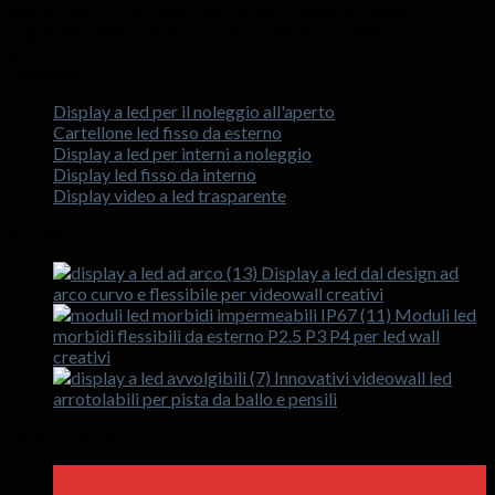
testati con a 72 ore di prova di invecchiamento. Siamo
orgogliosi della nostra forte R&Capacità D e linee di
produzione automatiche avanzate.
Categorie
Display a led per il noleggio all'aperto
Cartellone led fisso da esterno
Display a led per interni a noleggio
Display led fisso da interno
Display video a led trasparente
Prodotti
Display a led dal design ad
arco curvo e flessibile per videowall creativi
Moduli led
morbidi flessibili da esterno P2.5 P3 P4 per led wall
creativi
Innovativi videowall led
arrotolabili per pista da ballo e pensili
Ultime notizie
18