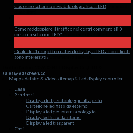
Apr
Cos'è uno schermo invisibile olografico a LED
Commenti
SU
disabilitati
Cos'è
15
uno
Apr
schermo
Come raddoppiare il traffico nei centri commerciali 3
invisibile
SU
mesi con schermo LED?
Commenti disabilitati
olografico
Come
17
a
raddoppiare
Mar
LED
il
Quale dei 4 progetti creativi di display a LED a cui i clienti
SU
traffico
sono interessati?
Commenti disabilitati
Quale
nei
Diritto d'autore 2026 ©
HTL Display Co.,LTD &
dei
centri
sales@ledscreen.cc
4
commerciali
Mappa del sito
& Video sitemap
& Led display controller
progetti
3
creativi
mesi
Casa
di
con
Prodotti
display
schermo
Display a led per il noleggio all'aperto
a
LED?
Cartellone led fisso da esterno
LED
Display a led per interni a noleggio
a
Display led fisso da interno
cui
Display a led trasparenti
i
Casi
clienti