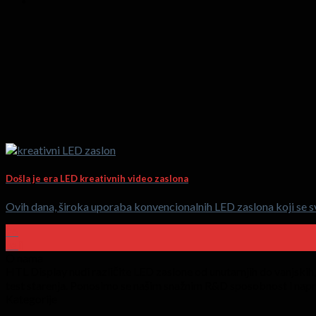
Došla je era LED kreativnih video zaslona
Ovih dana, široka uporaba konvencionalnih LED zaslona koji se s
26
velj
O nama
HTL Display nudi različite LED zaslone od unutarnjih do vanjskih,
test starenja. Ponosimo se našim snažnim R&D sposobnost i napr
Kategorije