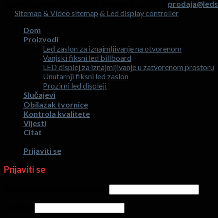
Autorska prava 2026 ©
HTL Display Co.,LTD &
prodaja@leds
Sitemap
& Video sitemap
& Led display controller
Dom
Proizvodi
Led zaslon za iznajmljivanje na otvorenom
Vanjski fiksni led billboard
LED displej za iznajmljivanje u zatvorenom prostoru
Unutarnji fiksni led zaslon
Prozirni led displeji
Slučajevi
Obilazak tvornice
Kontrola kvalitete
Vijesti
Citat
Prijaviti se
Prijaviti se
Korisničko ime ili email adresa
*
Lozinka
*