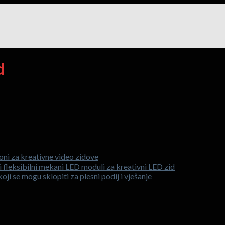
d
loni za kreativne video zidove
 fleksibilni mekani LED moduli za kreativni LED zid
oji se mogu sklopiti za plesni podij i vješanje