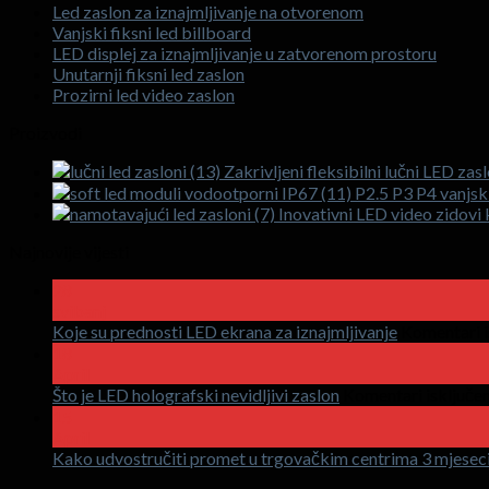
Led zaslon za iznajmljivanje na otvorenom
Vanjski fiksni led billboard
LED displej za iznajmljivanje u zatvorenom prostoru
Unutarnji fiksni led zaslon
Prozirni led video zaslon
Proizvodi
Zakrivljeni fleksibilni lučni LED zas
P2.5 P3 P4 vanjski
Inovativni LED video zidovi k
Najnovije vijesti
28
svibanj
Koje su prednosti LED ekrana za iznajmljivanje
Komentari i
18
April
Što je LED holografski nevidljivi zaslon
Komentari isključen
15
April
Kako udvostručiti promet u trgovačkim centrima 3 mjesec