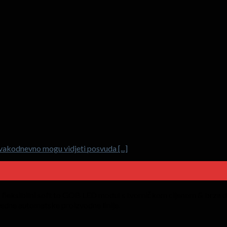
vakodnevno mogu vidjeti posvuda [...]
 fleksibilni soft to GOB LED modul s tvorničkom cijenom & brza dos
edne automatske proizvodne linije.