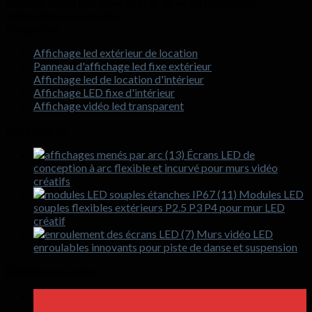
de notre solide R&Capacité D et lignes de production
automatiques avancées.
Catégories
Affichage led extérieur de location
Panneau d'affichage led fixe extérieur
Affichage led de location d'intérieur
Affichage LED fixe d'intérieur
Affichage vidéo led transparent
Des produits
Écrans LED de
conception à arc flexible et incurvé pour murs vidéo
créatifs
Modules LED
souples flexibles extérieurs P2.5 P3 P4 pour mur LED
créatif
Murs vidéo LED
enroulables innovants pour piste de danse et suspension
Dernières nouvelles
28
Peut