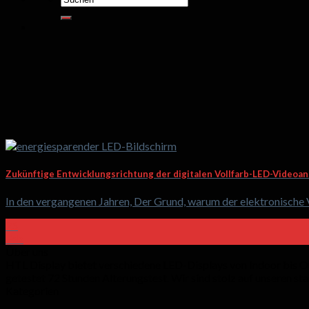
nach:
Zukünftige Entwicklungsrichtung der digitalen Vollfarb-LED-Videoa
In den vergangenen Jahren, Der Grund, warum der elektronische Vo
26
Feb
Über uns
HTL Display bietet verschiedene LED-Displays von Indoor bis O
getestet 72 Stunden Alterungstest. Wir sind stolz auf unseren st
Kategorien