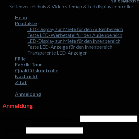
Urheberrechte © 2026 ©
HTL Display Co.,LTD &
sales@ledsc
Seitenverzeichnis
& Video sitemap
& Led display controller
Heim
Produkte
LED-Display zur Miete für den Außenbereich
Feste LED-Werbetafel für den Außenbereich
LED-Display zur Miete für den Innenbereich
Feste LED-Anzeige für den Innenbereich
Transparente LED-Anzeigen
Fälle
Fabrik-Tour
Qualitätskontrolle
Nachricht
Zitat
Anmeldung
Anmeldung
Benutzername oder E-mail Adresse
*
Passwort
*