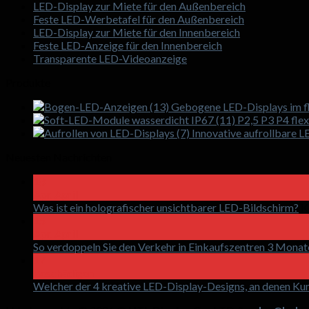
LED-Display zur Miete für den Außenbereich
Feste LED-Werbetafel für den Außenbereich
LED-Display zur Miete für den Innenbereich
Feste LED-Anzeige für den Innenbereich
Transparente LED-Videoanzeige
Produkte
Gebogene LED-Displays im fl
P2,5 P3 P4 fle
Innovative aufrollbare 
Neuesten Nachrichten
18
Apr. April
Was ist ein holografischer unsichtbarer LED-Bildschirm?
K
15
Apr. April
So verdoppeln Sie den Verkehr in Einkaufszentren 3 Mona
17
Beschädigen
Welcher der 4 kreative LED-Display-Designs, an denen Kund