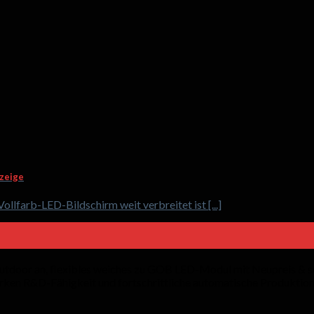
nzeige
llfarb-LED-Bildschirm weit verbreitet ist [...]
utdoor an, flexibles weiches zu GOB LED-Modul mit Neupreis & sc
arken R&D-Fähigkeit und fortschrittliche automatische Produktions