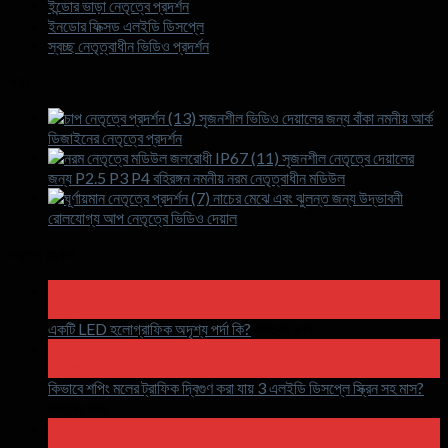
ইন্ডোর ভাড়া নেতৃত্বে প্রদর্শন
ইনডোর ফিক্সড এলইডি ডিসপ্লে
স্বচ্ছ নেতৃত্বাধীন ভিডিও প্রদর্শন
পণ্য
সৃজনশীল ভিডিও দেয়ালের জন্য বাঁকা নমনীয় আর্ক
ডিজাইনের নেতৃত্বে প্রদর্শন
সৃজনশীল নেতৃত্বে দেয়ালের
জন্য P2.5 P3 P4 বহিরঙ্গন নমনীয় নরম নেতৃত্বাধীন মডিউল
নাচের মেঝে এবং ঝুলন্ত জন্য উদ্ভাবনী
রোলযোগ্য আপ নেতৃত্বে ভিডিও দেয়াল
সর্বশেষ সংবাদ
18
এপ্রিল
চালু
একটি LED হলোগ্রাফিক অদৃশ্য পর্দা কি?
মন্তব্য বন্ধ
একটি
15
এপ্রিল
LED
হলোগ্রাফিক
কিভাবে শপিং মলের ট্রাফিক দ্বিগুণ করা যায় 3 এলইডি ডিসপ্লে স্ক্রিন সহ মাস?
চালু
অদৃশ্য
মন্তব্য বন্ধ
কিভাবে
পর্দা
17
মার
শপিং
কি?