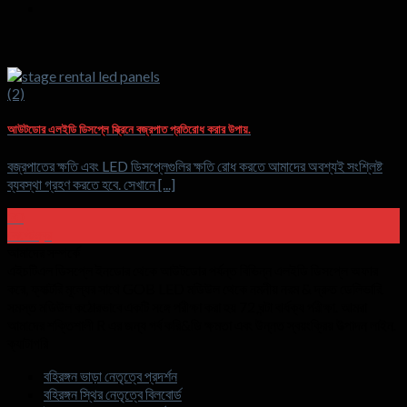
আউটডোর এলইডি ডিসপ্লে স্ক্রিনে বজ্রপাত প্রতিরোধ করার উপায়.
বজ্রপাতের ক্ষতি এবং LED ডিসপ্লেগুলির ক্ষতি রোধ করতে আমাদের অবশ্যই সংশ্লিষ্ট
ব্যবস্থা গ্রহণ করতে হবে. সেখানে [...]
30
সেপ্টেম্বর
আমাদের সম্পর্কে
এইচটিএল ডিসপ্লে ইনডোর থেকে আউটডোর পর্যন্ত বিভিন্ন এলইডি ডিসপ্লে অফার
করে, ফ্যাক্টরি মূল্যের সাথে GOB LED মডিউল থেকে নমনীয় নরম & দ্রুত ডেলিভারি.
সমস্ত মডিউল কঠোরভাবে একটি সঙ্গে পরীক্ষা করা হয় 72 ঘন্টা বার্ধক্য পরীক্ষা. আমরা
আমাদের শক্তিশালী R এর জন্য গর্ব করি&ডি ক্ষমতা এবং উন্নত স্বয়ংক্রিয় উত্পাদন লাইন.
ক্যাটাগরি
বহিরঙ্গন ভাড়া নেতৃত্বে প্রদর্শন
বহিরঙ্গন স্থির নেতৃত্বে বিলবোর্ড