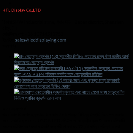
HTL Display Co.,LTD
ঠিকানা:
SKW Industrial zone
, শিয়ান টাউন,
Baoan district
,
Shenzhen
city
, চীন
হোয়াটসঅ্যাপ:
+86 13714518751
ইমেইল:
sales@leddisplaying.com
গরম পণ্য
সৃজনশীল ভিডিও দেয়ালের জন্য বাঁকা নমনীয় আর্ক
ডিজাইনের নেতৃত্বে প্রদর্শন
সৃজনশীল নেতৃত্বে দেয়ালের
জন্য P2.5 P3 P4 বহিরঙ্গন নমনীয় নরম নেতৃত্বাধীন মডিউল
নাচের মেঝে এবং ঝুলন্ত জন্য উদ্ভাবনী
রোলযোগ্য আপ নেতৃত্বে ভিডিও দেয়াল
ঝুলন্ত এবং নাচের মেঝে জন্য নেতৃত্বাধীন
ভিডিও প্রাচীর প্রদর্শন রোল আপ
আমাদের সম্পর্কে
এইচটিএল ডিসপ্লে ইনডোর থেকে আউটডোর পর্যন্ত বিভিন্ন এলইডি ডিসপ্লে অফার
করে, ফ্যাক্টরি মূল্যের সাথে GOB LED মডিউল থেকে নমনীয় নরম & দ্রুত ডেলিভারি.
সমস্ত মডিউল কঠোরভাবে একটি সঙ্গে পরীক্ষা করা হয় 72 ঘন্টা বার্ধক্য পরীক্ষা. আমরা
আমাদের শক্তিশালী R এর জন্য গর্ব করি&ডি ক্ষমতা এবং উন্নত স্বয়ংক্রিয় উত্পাদন লাইন.