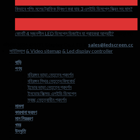
এপ্রিল
LED
হলোগ্রাফিক
কিভাবে শপিং মলের ট্রাফিক দ্বিগুণ করা যায় 3 এলইডি ডিসপ্লে স্ক্রিন সহ মাস?
চালু
অদৃশ্য
মন্তব্য বন্ধ
কিভাবে
পর্দা
17
মার
শপিং
কি?
চালু
কোনটি 4 সৃজনশীল LED ডিসপ্লে ডিজাইন যা গ্রাহকরা আগ্রহী?
মলের
মন্তব্য বন্ধ
কোন
ট্রাফিক
কপিরাইট 2026 ©
HTL Display Co.,LTD &
sales@ledscreen.cc
4
দ্বিগুণ
সাইটম্যাপ
& Video sitemap
& Led display controller
সৃজ
করা
LE
যায়
বাড়ি
ডিস
3
পণ্য
ডিজ
এলইডি
বহিরঙ্গন ভাড়া নেতৃত্বে প্রদর্শন
যা
ডিসপ্লে
বহিরঙ্গন স্থির নেতৃত্বে বিলবোর্ড
গ্রা
স্ক্রিন
ইন্ডোর ভাড়া নেতৃত্বে প্রদর্শন
আগ্
সহ
ইনডোর ফিক্সড এলইডি ডিসপ্লে
মাস?
স্বচ্ছ নেতৃত্বাধীন প্রদর্শন
মামলা
কারখানা ভ্রমণ
মান নিয়ন্ত্রণ
খবর
উদ্ধৃতি